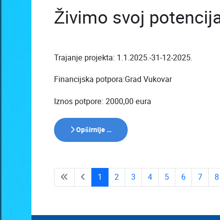
Živimo svoj potencija
Trajanje projekta: 1.1.2025.-31-12-2025.
Financijska potpora:Grad Vukovar
Iznos potpore: 2000,00 eura
Opširnije …
1
2
3
4
5
6
7
8