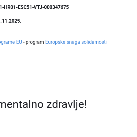
5-1-HR01-ESC51-VTJ-000347675
0.11.2025.
rograme EU
- program
Europske snaga solidarnosti
entalno zdravlje!