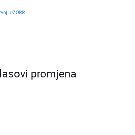
azvoj- UZORR
Glasovi promjena