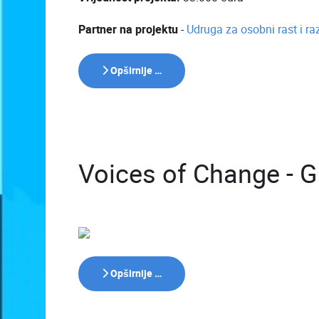
Partner na projektu
-
Udruga za osobni rast i r
Opširnije …
Voices of Change - 
Opširnije …