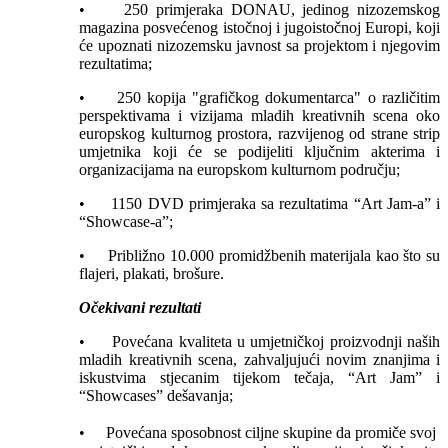
• 250 primjeraka DONAU, jedinog nizozemskog
magazina posvećenog istočnoj i jugoistočnoj Europi, koji
će upoznati nizozemsku javnost sa projektom i njegovim
rezultatima;
• 250 kopija "grafičkog dokumentarca" o različitim
perspektivama i vizijama mladih kreativnih scena oko
europskog kulturnog prostora, razvijenog od strane strip
umjetnika koji će se podijeliti ključnim akterima i
organizacijama na europskom kulturnom području;
• 1150 DVD primjeraka sa rezultatima “Art Jam-a” i
“Showcase-a”;
• Približno 10.000 promidžbenih materijala kao što su
flajeri, plakati, brošure.
Očekivani rezultati
• Povećana kvaliteta u umjetničkoj proizvodnji naših
mladih kreativnih scena, zahvaljujući novim znanjima i
iskustvima stjecanim tijekom tečaja, “Art Jam” i
“Showcases” dešavanja;
• Povećana sposobnost ciljne skupine da promiče svoj