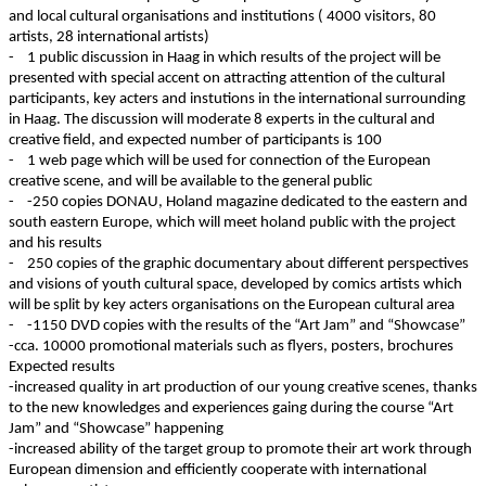
and local cultural organisations and institutions ( 4000 visitors, 80
artists, 28 international artists)
- 1 public discussion in Haag in which results of the project will be
presented with special accent on attracting attention of the cultural
participants, key acters and instutions in the international surrounding
in Haag. The discussion will moderate 8 experts in the cultural and
creative field, and expected number of participants is 100
- 1 web page which will be used for connection of the European
creative scene, and will be available to the general public
- -250 copies DONAU, Holand magazine dedicated to the eastern and
south eastern Europe, which will meet holand public with the project
and his results
- 250 copies of the graphic documentary about different perspectives
and visions of youth cultural space, developed by comics artists which
will be split by key acters organisations on the European cultural area
- -1150 DVD copies with the results of the “Art Jam” and “Showcase”
-cca. 10000 promotional materials such as flyers, posters, brochures
Expected results
-increased quality in art production of our young creative scenes, thanks
to the new knowledges and experiences gaing during the course “Art
Jam” and “Showcase” happening
-increased ability of the target group to promote their art work through
European dimension and efficiently cooperate with international