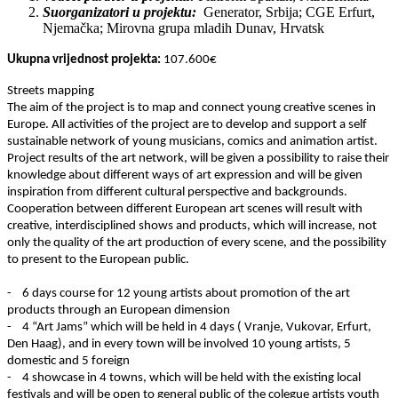
Suorganizatori u projektu:
Generator, Srbija; CGE Erfurt,
Njemačka; Mirovna grupa mladih Dunav, Hrvatsk
Ukupna vrijednost projekta:
107.600€
Streets mapping
The aim of the project is to map and connect young creative scenes in
Europe. All activities of the project are to develop and support a self
sustainable network of young musicians, comics and animation artist.
Project results of the art network, will be given a possibility to raise their
knowledge about different ways of art expression and will be given
inspiration from different cultural perspective and backgrounds.
Cooperation between different European art scenes will result with
creative, interdisciplined shows and products, which will increase, not
only the quality of the art production of every scene, and the possibility
to present to the European public.
- 6 days course for 12 young artists about promotion of the art
products through an European dimension
- 4 “Art Jams” which will be held in 4 days ( Vranje, Vukovar, Erfurt,
Den Haag), and in every town will be involved 10 young artists, 5
domestic and 5 foreign
- 4 showcase in 4 towns, which will be held with the existing local
festivals and will be open to general public of the colegue artists youth