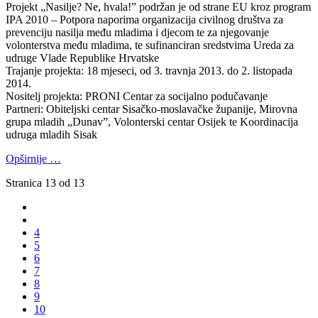
Projekt „Nasilje? Ne, hvala!” podržan je od strane EU kroz program
IPA 2010 – Potpora naporima organizacija civilnog društva za
prevenciju nasilja među mladima i djecom te za njegovanje
volonterstva među mladima, te sufinanciran sredstvima Ureda za
udruge Vlade Republike Hrvatske
Trajanje projekta: 18 mjeseci, od 3. travnja 2013. do 2. listopada
2014.
Nositelj projekta: PRONI Centar za socijalno podučavanje
Partneri: Obiteljski centar Sisačko-moslavačke županije, Mirovna
grupa mladih „Dunav”, Volonterski centar Osijek te Koordinacija
udruga mladih Sisak
Opširnije …
Stranica 13 od 13
4
5
6
7
8
9
10