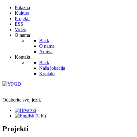
Polazna
Kultura
Projekti
ESS
Video
O nama
Back
O nama
Arhiva
Kontakt
Back
Naša lokacija
Kontakt
Odaberite svoj jezik
Projekti