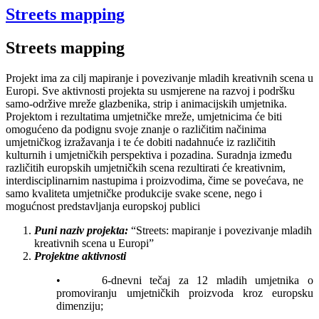
Streets mapping
Streets mapping
Projekt ima za cilj mapiranje i povezivanje mladih kreativnih scena u
Europi. Sve aktivnosti projekta su usmjerene na razvoj i podršku
samo-održive mreže glazbenika, strip i animacijskih umjetnika.
Projektom i rezultatima umjetničke mreže, umjetnicima će biti
omogućeno da podignu svoje znanje o različitim načinima
umjetničkog izražavanja i te će dobiti nadahnuće iz različitih
kulturnih i umjetničkih perspektiva i pozadina. Suradnja između
različitih europskih umjetničkih scena rezultirati će kreativnim,
interdisciplinarnim nastupima i proizvodima, čime se povećava, ne
samo kvaliteta umjetničke produkcije svake scene, nego i
mogućnost predstavljanja europskoj publici
Puni naziv projekta:
“Streets: mapiranje i povezivanje mladih
kreativnih scena u Europi”
Projektne aktivnosti
• 6-dnevni tečaj za 12 mladih umjetnika o
promoviranju umjetničkih proizvoda kroz europsku
dimenziju;