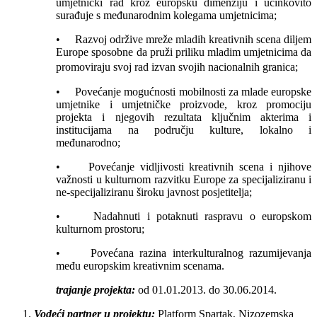
umjetnički rad kroz europsku dimenziju i učinkovito
surađuje s međunarodnim kolegama umjetnicima;
• Razvoj održive mreže mladih kreativnih scena diljem
Europe sposobne da pruži priliku mladim umjetnicima da
promoviraju svoj
rad izvan svojih nacionalnih granica;
• Povećanje mogućnosti mobilnosti za mlade europske
umjetnike i umjetničke proizvode, kroz promociju
projekta i njegovih rezultata ključnim akterima i
institucijama na području kulture, lokalno i
međunarodno;
• Povećanje vidljivosti kreativnih scena i njihove
važnosti u kulturnom razvitku Europe za specijaliziranu i
ne-specijaliziranu široku javnost posjetitelja;
• Nadahnuti i potaknuti raspravu o europskom
kulturnom prostoru;
• Povećana razina interkulturalnog razumijevanja
među europskim kreativnim scenama.
trajanje projekta:
od 01.01.2013. do 30.06.2014.
Vodeći partner u projektu:
Platform Spartak, Nizozemska