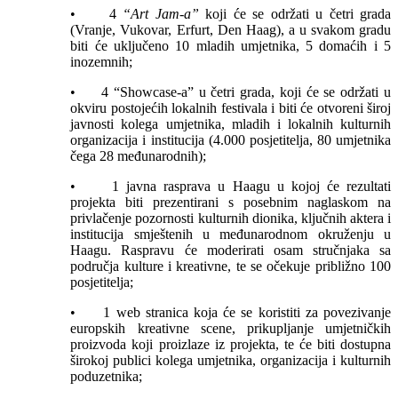
• 4
“Art Jam-a”
koji će se održati u četri grada
(Vranje, Vukovar, Erfurt, Den Haag), a u svakom gradu
biti će uključeno 10 mladih umjetnika, 5 domaćih i 5
inozemnih;
• 4 “Showcase-a” u četri grada, koji će se održati u
okviru postojećih lokalnih festivala i biti će otvoreni široj
javnosti kolega umjetnika, mladih i lokalnih kulturnih
organizacija i institucija (4.000 posjetitelja, 80 umjetnika
čega 28 međunarodnih);
• 1 javna rasprava u Haagu u kojoj će rezultati
projekta biti prezentirani s posebnim naglaskom na
privlačenje pozornosti kulturnih dionika, ključnih aktera i
institucija smještenih u međunarodnom okruženju u
Haagu. Raspravu će moderirati osam stručnjaka sa
područja kulture i kreativne, te se očekuje približno 100
posjetitelja;
• 1 web stranica koja će se koristiti za povezivanje
europskih kreativne scene, prikupljanje umjetničkih
proizvoda koji proizlaze iz projekta, te će biti dostupna
širokoj publici kolega umjetnika, organizacija i kulturnih
poduzetnika;