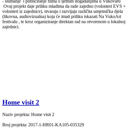
- snimanje i publiciranje filma o ljetnim događanjima u Vukovaru
Ovaj projekt daje priliku mladima da rade zajedno (volonteri EVS +
volonteri iz zajednice), stvaraju i razvijaju različita umjetnička djela
(likovna, audiovizualna) koja će imati priliku iskazati Na VukoArt
festivalu , te kroz organiziranje direktan rad na otvorenom u lokalnoj
zajednici.
Home visit 2
Naziv projekta: Home visit 2
Broj projekta: 2017-1-HR01-KA105-035329