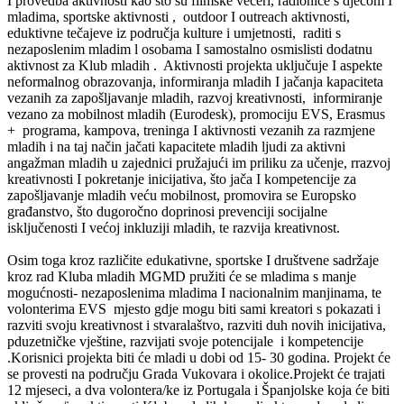
I provedba aktivnosti kao što su filmske večeri, radionice s djecom I
mladima, sportske aktivnosti , outdoor I outreach aktivnosti,
eduktivne tečajeve iz područja kulture i umjetnosti, raditi s
nezaposlenim mladim l osobama I samostalno osmislisti dodatnu
aktivnost za Klub mladih . Aktivnosti projekta uključuje I aspekte
neformalnog obrazovanja, informiranja mladih I jačanja kapaciteta
vezanih za zapošljavanje mladih, razvoj kreativnosti, informiranje
vezano za mobilnost mladih (Eurodesk), promociju EVS, Erasmus
+ programa, kampova, treninga I aktivnosti vezanih za razmjene
mladih i na taj način jačati kapacitete mladih ljudi za aktivni
angažman mladih u zajednici pružajući im priliku za učenje, rrazvoj
kreativnosti I pokretanje inicijativa, što jača I kompetencije za
zapošljavanje mladih veću mobilnost, promovira se Europsko
građanstvo, što dugoročno doprinosi prevenciji socijalne
isključenosti I većoj inkluziji mladih, te razvija kreativnost.
Osim toga kroz različite edukativne, sportske I društvene sadržaje
kroz rad Kluba mladih MGMD pružiti će se mladima s manje
mogućnosti- nezaposlenima mladima I nacionalnim manjinama, te
volonterima EVS mjesto gdje mogu biti sami kreatori s pokazati i
razviti svoju kreativnost i stvaralaštvo, razviti duh novih inicijativa,
pduzetničke vještine, razvijati svoje potencijale i kompetencije
.Korisnici projekta biti će mladi u dobi od 15- 30 godina. Projekt će
se provesti na području Grada Vukovara i okolice.Projekt će trajati
12 mjeseci, a dva volontera/ke iz Portugala i Španjolske koja će biti