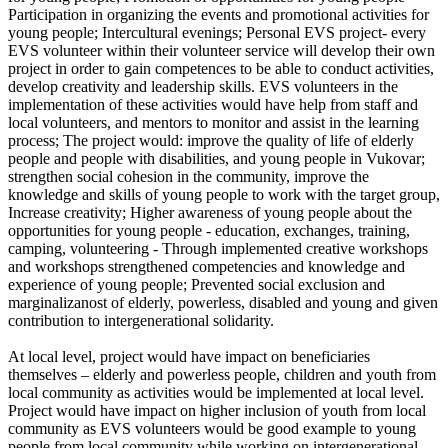
Participation in organizing the events and promotional activities for
young people; Intercultural evenings; Personal EVS project- every
EVS volunteer within their volunteer service will develop their own
project in order to gain competences to be able to conduct activities,
develop creativity and leadership skills. EVS volunteers in the
implementation of these activities would have help from staff and
local volunteers, and mentors to monitor and assist in the learning
process; The project would: improve the quality of life of elderly
people and people with disabilities, and young people in Vukovar;
strengthen social cohesion in the community, improve the
knowledge and skills of young people to work with the target group,
Increase creativity; Higher awareness of young people about the
opportunities for young people - education, exchanges, training,
camping, volunteering - Through implemented creative workshops
and workshops strengthened competencies and knowledge and
experience of young people; Prevented social exclusion and
marginalizanost of elderly, powerless, disabled and young and given
contribution to intergenerational solidarity.
At local level, project would have impact on beneficiaries
themselves – elderly and powerless people, children and youth from
local community as activities would be implemented at local level.
Project would have impact on higher inclusion of youth from local
community as EVS volunteers would be good example to young
people from local community while working on intergenerational