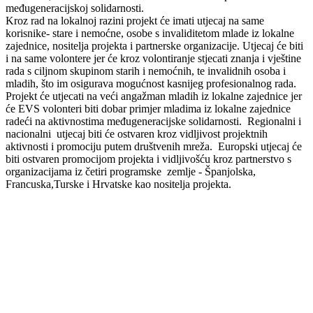
međugeneracijskoj solidarnosti.
Kroz rad na lokalnoj razini projekt će imati utjecaj na same
korisnike- stare i nemoćne, osobe s invaliditetom mlade iz lokalne
zajednice, nositelja projekta i partnerske organizacije. Utjecaj će biti
i na same volontere jer će kroz volontiranje stjecati znanja i vještine
rada s ciljnom skupinom starih i nemoćnih, te invalidnih osoba i
mladih, što im osigurava mogućnost kasnijeg profesionalnog rada.
Projekt će utjecati na veći angažman mladih iz lokalne zajednice jer
će EVS volonteri biti dobar primjer mladima iz lokalne zajednice
radeći na aktivnostima međugeneracijske solidarnosti. Regionalni i
nacionalni utjecaj biti će ostvaren kroz vidljivost projektnih
aktivnosti i promociju putem društvenih mreža. Europski utjecaj će
biti ostvaren promocijom projekta i vidljivošću kroz partnerstvo s
organizacijama iz četiri programske zemlje - Španjolska,
Francuska,Turske i Hrvatske kao nositelja projekta.