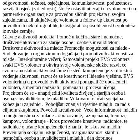
odgovornosti, točnost, osjećajnost, komunikativnost, poduzetnost,
razvijati osjećaj vrijednosti), što će ostaviti utjecaj i na volontere i na
partnerske organizacije za provedbu sličnih projekata u svojim
zajednicama, ili uključivanje volontera u follow up aktivnost po
povratku ili neki drugi oblik, te osigurati osposobljenost 6 volontera
iz svake zemlje.
Glavne aktivnosti projekta: Pomoć u kući za stare i nemoćne,
društvene aktivnosti za starije osobe i osobe s invaliditetom;
Društvene aktivnosti za mlade; Promocija mogućnosti za mlade -
Sudjelovanje u organiziranju događaja, i promotivnih aktivnosti za
mlade; Interkulturalne večeri; Samostalni projekt EVS volontera-
svaki EVS volonter u okviru svoje volonterske službe razvit će
svoju samostalnu aktivnost čime će steći kompetencije za direktno
vođenje aktivnosti, razvit će se kreativnost i liderske vještine. EVS
volonterima u provedbi ovih aktivnosti pomagati će uposlenici i
volonteri, a mentori nadzirati i pomagati u procesu učenja;
Projektom će se - unaprijediti kvaliteta življenja starijih osoba i
osoba s invaliditetom, te mladih u Vukovaru; ojačati socijalna
kohezija u zajednici, Poboljšati znanja i vještine mladih za rad s
ciljnom skupinom, Povećati kreativnost; Veća informiranost mladih
o mogućnostima za mlade - obrazovanje, razmjenama, treninzi,
kampovi, volontiranje - Kroz provedene kreativne radionice, te
radionice ojačane kompetencije i znanja , te iskustva mladih ;
Prevenirana socijalnu isključenost, marginalizanost starih i
nemoćnih, osoba s invaliditetom i mladih i dan doprinos