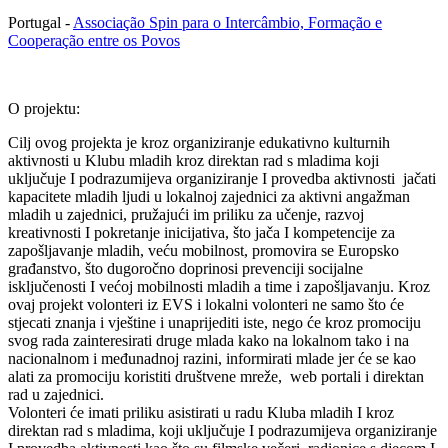
Portugal -
Associação Spin para o Intercâmbio, Formação e
Cooperação entre os Povos
O projektu:
Cilj ovog projekta je kroz organiziranje edukativno kulturnih
aktivnosti u Klubu mladih kroz direktan rad s mladima koji
uključuje I podrazumijeva organiziranje I provedba aktivnosti jačati
kapacitete mladih ljudi u lokalnoj zajednici za aktivni angažman
mladih u zajednici, pružajući im priliku za učenje, razvoj
kreativnosti I pokretanje inicijativa, što jača I kompetencije za
zapošljavanje mladih, veću mobilnost, promovira se Europsko
građanstvo, što dugoročno doprinosi prevenciji socijalne
isključenosti I većoj mobilnosti mladih a time i zapošljavanju. Kroz
ovaj projekt volonteri iz EVS i lokalni volonteri ne samo što će
stjecati znanja i vještine i unaprijediti iste, nego će kroz promociju
svog rada zainteresirati druge mlada kako na lokalnom tako i na
nacionalnom i međunadnoj razini, informirati mlade jer će se kao
alati za promociju koristiti društvene mreže, web portali i direktan
rad u zajednici.
Volonteri će imati priliku asistirati u radu Kluba mladih I kroz
direktan rad s mladima, koji uključuje I podrazumijeva organiziranje