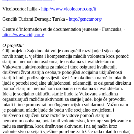
Vicolocorto; Italija -
http://www.vicolocorto.org/it
Genclik Turizmi Dernegi; Turska -
http://genctur.org/
Centre d’information et de documentation jeunesse - Francuska, -
https://www.cidj.com/
O projektu:
Cilj projekta Zajedno aktivni je omogućiti razvijanje i stjecanja
novih znanja, vještina i kompetencija mladih volontera kroz pomoć
starijim i nemoćnim osobama, te osobama s invalidetetom u
Vukovaru i aktivnostima za mlade i time osigurati kvalitetniji
društveni život starijih osoba,te poboljšati socijalnu uključenosti
starijih ljudi, podizanje svijesti uže i šire okoline a naročito mladih
ljudi o potrebi socijalne uključenosti, toleranciji, te osigurati direktnu
pomoć starijim i nemoćnom osobama i osobama s invaliditetom.
Ideja je socijalno uključiti starije ljude iz Vukovara s mladima
organizirajući različite aktivnosti za starije ljude, koje će provoditi
mladi i time promovirati međugeneracijsku solidarnost. Važno nam
je potaknuti mlade ljude da budu više socijalno osviješteni i
društveno uključeni kroz različite vidove pomoći starijim i
nemoćnim osobama, potaknuti volonterstvo, kroz npr sudjelovanje u
radu sa starijima, kroz društvene aktivnosti i na taj način kroz
volonterstvo razvijati vještine potrebne za tržište rada mladih osoba(