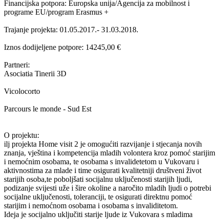
Financijska potpora: Europska unija/Agencija za mobilnost i
programe EU/program Erasmus +
Trajanje projekta: 01.05.2017.- 31.03.2018.
Iznos dodijeljene potpore: 14245,00 €
Partneri:
Asociatia Tinerii 3D
Vicolocorto
Parcours le monde - Sud Est
O projektu:
ilj projekta Home visit 2 je omogućiti razvijanje i stjecanja novih
znanja, vještina i kompetencija mladih volontera kroz pomoć starijim
i nemoćnim osobama, te osobama s invalidetetom u Vukovaru i
aktivnostima za mlade i time osigurati kvalitetniji društveni život
starijih osoba,te poboljšati socijalnu uključenosti starijih ljudi,
podizanje svijesti uže i šire okoline a naročito mladih ljudi o potrebi
socijalne uključenosti, toleranciji, te osigurati direktnu pomoć
starijim i nemoćnom osobama i osobama s invaliditetom.
Ideja je socijalno uključiti starije ljude iz Vukovara s mladima