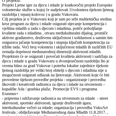
O projektu:
Projekt Ljetne igre za djecu i mlade je kratkoročni projekt Europske
volonterske službe u kojoj će sudjelovati 11volontera tijekom ljetnog
razdoblja ( srpanj-kolovoz ) u gradu Vukovaru.
Cilj projekta je u Vukovaru koji je sam po sebi multietnička sredina
kroz program za djecu i mlade osigurati stjecanje kompetencija i
vještina mladih u radu s djecom i mladima, potiče poboljšanje
kvalitete rada s mladima , otvara međukulturalni dijalog, promiče
aktivno građanstvo, društvenu uključenost i solidarnost a samim tim
osigurava jačanje kompetencija i stupnja ključnih kompetencija za
tržište rada. Veći broj volontera i uključenost mladih ih različitih EU
zemalja doprinosi međunarodnoj dimenziji aktivnosti mladih.
Projektom će se osigurati i povećati kvaliteta aktivnosti i sadržaja za
djecu i mlade u gradu Vukovaru u dvomjesečnom razdoblju što je
veoma bitno za grad Vukovar i potreba lokalne zajednice tijekom
ljetnog razdoblja jer veliki broj obitelji s djecom i mladima nije u
mogućnosti osigurati odlazak na ljetovanje. Aktivnosti koje će biti
provedene tijekom provedbe projekta : organiziranje i provedba
likovnih i kreativnih radionica za djecu i mlade na otvorenom –
kupalište Ada / gradska plaža; Promocije EVS i programa
Erasmus+
- priprema i održavanje radionica na otvorenom za mlade - street
aktivnosti, sportske aktivnosti, igranje društvenih igara,
interkulturalne večeri za mlade; organizacija i provedba VukoArt
festivala ; obilježavanje Međunarodnog dana Mladih 11.8.2017. ,