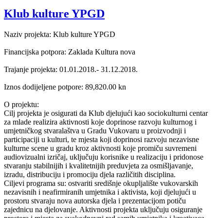
Klub kulture YPGD
Naziv projekta: Klub kulture YPGD
Financijska potpora: Zaklada Kultura nova
Trajanje projekta: 01.01.2018.- 31.12.2018.
Iznos dodijeljene potpore: 89,820.00 kn
O projektu:
Cilj projekta je osigurati da Klub djelujući kao sociokulturni centar
za mlade realizira aktivnosti koje doprinose razvoju kulturnog i
umjetničkog stvaralaštva u Gradu Vukovaru u proizvodnji i
participaciji u kulturi, te mjesta koji doprinosi razvoju nezavisne
kulturne scene u gradu kroz aktivnosti koje promiču suvremeni
audiovizualni izričaj, uključuju korisnike u realizaciju i pridonose
stvaranju stabilnijih i kvalitetnijih preduvjeta za osmišljavanje,
izradu, distribuciju i promociju djela različitih disciplina.
Ciljevi programa su: ostvariti središnje okupljalište vukovarskih
nezavisnih i neafirmiranih umjetnika i aktivista, koji djelujući u
prostoru stvaraju nova autorska djela i prezentacijom potiču
zajednicu na djelovanje. Aktivnosti projekta uključuju osiguranje