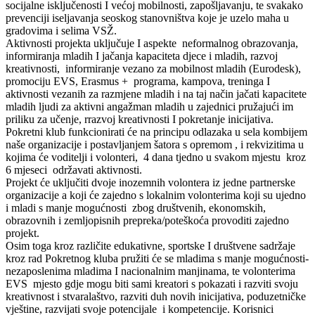
socijalne isključenosti I većoj mobilnosti, zapošljavanju, te svakako
prevenciji iseljavanja seoskog stanovništva koje je uzelo maha u
gradovima i selima VSŽ.
Aktivnosti projekta uključuje I aspekte neformalnog obrazovanja,
informiranja mladih I jačanja kapaciteta djece i mladih, razvoj
kreativnosti, informiranje vezano za mobilnost mladih (Eurodesk),
promociju EVS, Erasmus + programa, kampova, treninga I
aktivnosti vezanih za razmjene mladih i na taj način jačati kapacitete
mladih ljudi za aktivni angažman mladih u zajednici pružajući im
priliku za učenje, rrazvoj kreativnosti I pokretanje inicijativa.
Pokretni klub funkcionirati će na principu odlazaka u sela kombijem
naše organizacije i postavljanjem šatora s opremom , i rekvizitima u
kojima će voditelji i volonteri, 4 dana tjedno u svakom mjestu kroz
6 mjeseci održavati aktivnosti.
Projekt će uključiti dvoje inozemnih volontera iz jedne partnerske
organizacije a koji će zajedno s lokalnim volonterima koji su ujedno
i mladi s manje mogućnosti zbog društvenih, ekonomskih,
obrazovnih i zemljopisnih prepreka/poteškoća provoditi zajedno
projekt.
Osim toga kroz različite edukativne, sportske I društvene sadržaje
kroz rad Pokretnog kluba pružiti će se mladima s manje mogućnosti-
nezaposlenima mladima I nacionalnim manjinama, te volonterima
EVS mjesto gdje mogu biti sami kreatori s pokazati i razviti svoju
kreativnost i stvaralaštvo, razviti duh novih inicijativa, poduzetničke
vještine, razvijati svoje potencijale i kompetencije. Korisnici