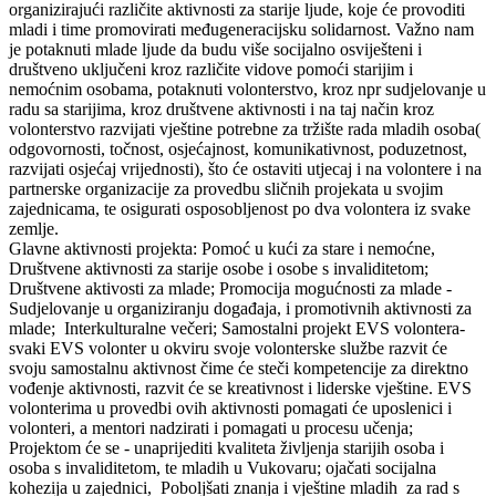
organizirajući različite aktivnosti za starije ljude, koje će provoditi
mladi i time promovirati međugeneracijsku solidarnost. Važno nam
je potaknuti mlade ljude da budu više socijalno osviješteni i
društveno uključeni kroz različite vidove pomoći starijim i
nemoćnim osobama, potaknuti volonterstvo, kroz npr sudjelovanje u
radu sa starijima, kroz društvene aktivnosti i na taj način kroz
volonterstvo razvijati vještine potrebne za tržište rada mladih osoba(
odgovornosti, točnost, osjećajnost, komunikativnost, poduzetnost,
razvijati osjećaj vrijednosti), što će ostaviti utjecaj i na volontere i na
partnerske organizacije za provedbu sličnih projekata u svojim
zajednicama, te osigurati osposobljenost po dva volontera iz svake
zemlje.
Glavne aktivnosti projekta: Pomoć u kući za stare i nemoćne,
Društvene aktivnosti za starije osobe i osobe s invaliditetom;
Društvene aktivosti za mlade; Promocija mogućnosti za mlade -
Sudjelovanje u organiziranju događaja, i promotivnih aktivnosti za
mlade; Interkulturalne večeri; Samostalni projekt EVS volontera-
svaki EVS volonter u okviru svoje volonterske službe razvit će
svoju samostalnu aktivnost čime će steči kompetencije za direktno
vođenje aktivnosti, razvit će se kreativnost i liderske vještine. EVS
volonterima u provedbi ovih aktivnosti pomagati će uposlenici i
volonteri, a mentori nadzirati i pomagati u procesu učenja;
Projektom će se - unaprijediti kvaliteta življenja starijih osoba i
osoba s invaliditetom, te mladih u Vukovaru; ojačati socijalna
kohezija u zajednici, Poboljšati znanja i vještine mladih za rad s