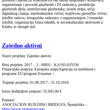
prostora i mjesta za svakodnevni rad samih umjetnika i kreativaca,
organiziranje i provedu glazbenih i DJ radionica, produkciju
glazbenih djela, umrežavanje glazbenika, izradu stripa, tečaj
digitalnog crtanja, interkulturalne večeri, književno pjesničke večeri,
izložbe radova, fotografske radionice s organiziranjem 3 tematske
izložbe, organizaciju Dana mladih, te sociokulturalne aktivnosti u
Klubu, te okrugli stol.
Zajedno aktivni
Naziv projekta: Zajedno aktivni
Broj projekta: 2017 – 2 - HR01 - KA105-035530
Financijska potpora: Europska unija/Agencija za mobilnost i
programe EU/program Erasmus +
Trajanje projekta: 01.08.2017.- 31.10.2018.
Iznos dodijeljene potpore: 35.945,00 €
Partneri:
ASOCIACION BUILDING BRIDGES; Španjolska -
https://www.yeseuropa.org/