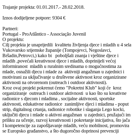
Trajanje projekta: 01.01.2017.- 28.02.2018.
Iznos dodijeljene potpore: 9304 €
Partneri:
Portugal - ProAtlântico - Associação Juvenil
O projektu:
Cilj projekta je unaprijedili kvalitetu življenja djece i mladih u 4 sela
Vukovarsko srijemske županije (Tompojevci, Negoslavci,
Bršadin,Petrovci,) kako bi poboljšali znanja i vještine djece i
mladih ,povećali kreativnost djece i mladih, doprinijeli većoj
informiranost mladih u ruralnim sredinama o mogućnostima za
mlade, osnažili djecu i mlade za aktivniji angažman u zajednici i
motivirani za uključivanje u društvene aktivnost kroz organizirane
aktivnosti na otvorenom (outreach i outdoor aktivnosti).
Kroz ovaj projekt pokrenut ćemo "Pokretni Klub" koji će kroz
organiziranje outreach i outdoor aktivnosti u kao što su kreativne
radionice s djecom i mladima , socijalne aktivnosti, sportske
aktivnosti, edukativne radionice zanimljive djeci i mladima - poput
strip, digitalnog crtanja, radionice robotike i slaganja Lego kocki,
uključiti djecu i mlade u aktivni angažman u zajednici, pružajući im
priliku za učenje, razvoj kreativnosti i pokretanje inicijativa, što jača
I kompetencije za zapošljavanje mladih, veću mobilnost, promovira
se Europsko građanstvo, a što dugoročno doprinosi prevenciji