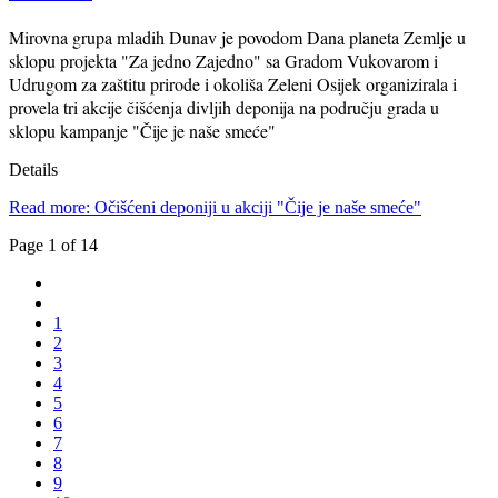
Mirovna grupa mladih Dunav je povodom Dana planeta Zemlje u
sklopu projekta "Za jedno Zajedno" sa Gradom Vukovarom i
Udrugom za zaštitu prirode i okoliša Zeleni Osijek organizirala i
provela tri akcije čišćenja divljih deponija na području grada u
sklopu kampanje "Čije je naše smeće"
Details
Read more: Očišćeni deponiji u akciji "Čije je naše smeće"
Page 1 of 14
1
2
3
4
5
6
7
8
9