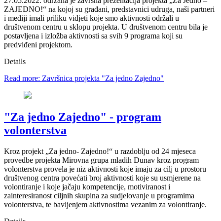
27.05.2022. održana je završna prezentacija projekta „Za Jedno –
ZAJEDNO!“ na kojoj su građani, predstavnici udruga, naši partneri
i mediji imali priliku vidjeti koje smo aktivnosti održali u
društvenom centru u sklopu projekta. U društvenom centru bila je
postavljena i izložba aktivnosti sa svih 9 programa koji su
predviđeni projektom.
Details
Read more: Završnica projekta "Za jedno Zajedno"
"Za jedno Zajedno" - program
volonterstva
Kroz projekt „Za jedno- Zajedno!“ u razdoblju od 24 mjeseca
provedbe projekta Mirovna grupa mladih Dunav kroz program
volonterstva provela je niz aktivnosti koje imaju za cilj u prostoru
društvenog centra povećati broj aktivnosti koje su usmjerene na
volontiranje i koje jačaju kompetencije, motiviranost i
zainteresiranost ciljnih skupina za sudjelovanje u programima
volonterstva, te bavljenjem aktivnostima vezanim za volontiranje.