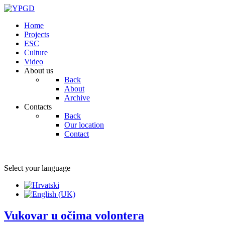
Home
Projects
ESC
Culture
Video
About us
Back
About
Archive
Contacts
Back
Our location
Contact
Select your language
Vukovar u očima volontera