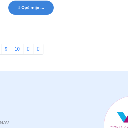
Opširnije …
9
10
UNAV