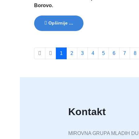
Borovo.
Opširnije …
1
2
3
4
5
6
7
8
Kontakt
MIROVNA GRUPA MLADIH D