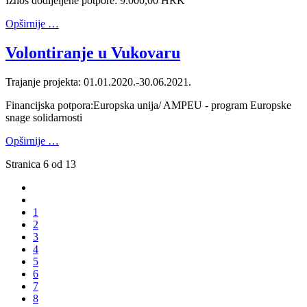
Iznos dodijeljene potpore: 9.000,00 HRK
Opširnije …
Volontiranje u Vukovaru
Trajanje projekta: 01.01.2020.-30.06.2021.
Financijska potpora:Europska unija/ AMPEU - program Europske
snage solidarnosti
Opširnije …
Stranica 6 od 13
1
2
3
4
5
6
7
8