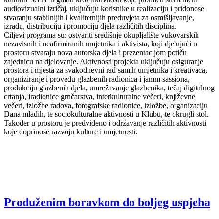
audiovizualni izričaj, uključuju korisnike u realizaciju i pridonose
stvaranju stabilnijih i kvalitetnijih preduvjeta za osmišljavanje,
izradu, distribuciju i promociju djela različitih disciplina.
Ciljevi programa su: ostvariti središnje okupljalište vukovarskih
nezavisnih i neafirmiranih umjetnika i aktivista, koji djelujući u
prostoru stvaraju nova autorska djela i prezentacijom potiču
zajednicu na djelovanje. Aktivnosti projekta uključuju osiguranje
prostora i mjesta za svakodnevni rad samih umjetnika i kreativaca,
organiziranje i provedu glazbenih radionica i jamm sassiona,
produkciju glazbenih djela, umrežavanje glazbenika, tečaj digitalnog
crtanja, iradionice grnčarstva, interkulturalne večeri, književne
večeri, izložbe radova, fotografske radionice, izložbe, organizaciju
Dana mladih, te sociokulturalne aktivnosti u Klubu, te okrugli stol.
Također u prostoru je predviđeno i održavanje različitih aktivnosti
koje doprinose razvoju kulture i umjetnosti.
Produženim boravkom do boljeg uspjeha