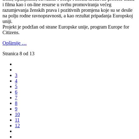
i filma kao i on-line resurse u svrhu promoviranja većeg
razumjevanja ženskih prava i pozitivnih promjena koje su se desile
na polju rodne ravnopravnosti, a kao rezultat pripadanja Europskoj
uniji.
Projekt je podržan od strane Europske unije, program Europe for
Citizens.
Opširnije …
Stranica 8 od 13
3
4
5
6
7
8
9
10
11
12