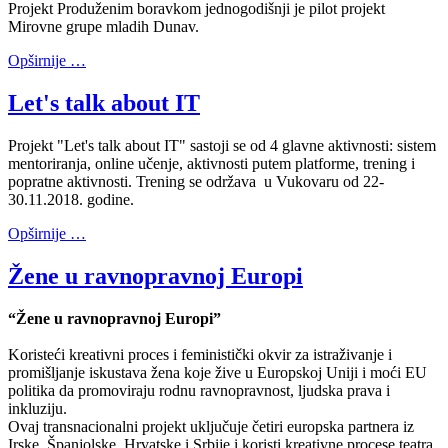
Projekt Produženim boravkom jednogodišnji je pilot projekt
Mirovne grupe mladih Dunav.
Opširnije …
Let's talk about IT
Projekt "Let's talk about IT" sastoji se od 4 glavne aktivnosti: sistem
mentoriranja, online učenje, aktivnosti putem platforme, trening i
popratne aktivnosti. Trening se održava u Vukovaru od 22-
30.11.2018. godine.
Opširnije …
Žene u ravnopravnoj Europi
“Žene u ravnopravnoj Europi”
Koristeći kreativni proces i feministički okvir za istraživanje i
promišljanje iskustava žena koje žive u Europskoj Uniji i moći EU
politika da promoviraju rodnu ravnopravnost, ljudska prava i
inkluziju.
Ovaj transnacionalni projekt uključuje četiri europska partnera iz
Irske, Španjolske, Hrvatske i Srbije i koristi kreativne procese teatra