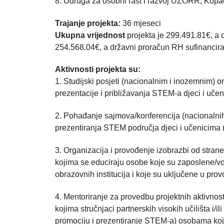
8. Udruga za osobni rast i razvoj UZORR, Kop
Trajanje projekta:
36 mjeseci
Ukupna vrijednost
projekta je 299.491.81€, a
254.568.04€, a državni proračun RH sufinancir
Aktivnosti projekta su:
1. Studijski posjeti (nacionalnim i inozemnim)
prezentacije i približavanja STEM-a djeci i učen
2. Pohađanje sajmova/konferencija (nacionalni
prezentiranja STEM područja djeci i učenicima (
3. Organizacija i provođenje izobrazbi od strane p
kojima se educiraju osobe koje su zaposlene/volo
obrazovnih institucija i koje su uključene u pro
4. Mentoriranje za provedbu projektnih aktivnos
kojima stručnjaci partnerskih visokih učilišta i/i
promociju i prezentiranje STEM-a) osobama koje s