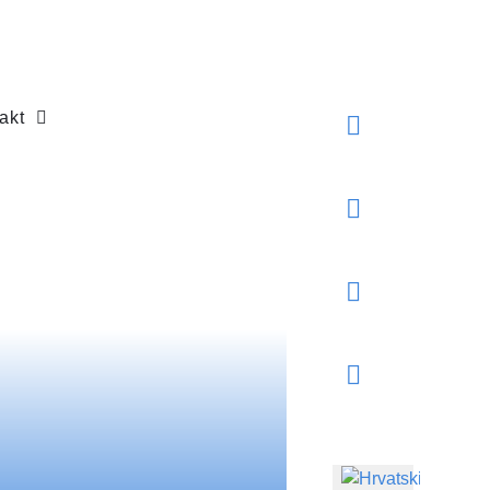
akt
Odaberite svoj jezik