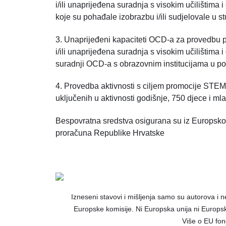
i/ili unaprijeđena suradnja s visokim učilišti
koje su pohađale izobrazbu i/ili sudjelovale u s
3. Unaprijeđeni kapaciteti OCD-a za provedbu 
i/ili unaprijeđena suradnja s visokim učilištim
suradnji OCD-a s obrazovnim institucijama u 
4. Provedba aktivnosti s ciljem promocije STE
uključenih u aktivnosti godišnje, 750 djece i mla
Bespovratna sredstva osigurana su iz Europsko
proračuna Republike Hrvatske
Izneseni stavovi i mišljenja samo su autorova i 
Europske komisije.
Ni Europska unija ni Europs
Više o EU fo