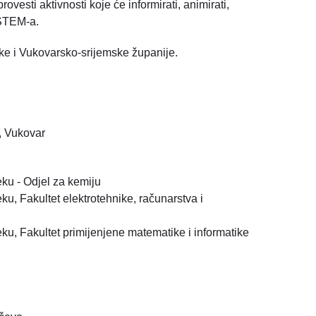
ovesti aktivnosti koje će informirati, animirati,
 STEM-a.
ke i Vukovarsko-srijemske županije.
, Vukovar
eku - Odjel za kemiju
ku, Fakultet elektrotehnike, računarstva i
eku, Fakultet primijenjene matematike i informatike