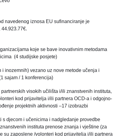
ačevo
 od navedenog iznosa EU sufinanciranje je
a 44.923.77€.
 organizacijama koje se bave inovativnim metodama
icima (4 studijske posjete)
h i inozemnih) vezano uz nove metode učenja i
1 sajam / 1 konferencija)
artnerskih visokih učilišta i/ili znanstvenih instituta,
nteri kod prijavitelja i/ili partnera OCD-a i odgojno-
vođenje projektnih aktivnosti –17 izobrazbi
ti s djecom i učenicima i nadgledanje provedbe
li znanstvenih instituta prenose znanja i vještine (za
u zaposlene /volonteri kod prijavitelja i/ili partnera