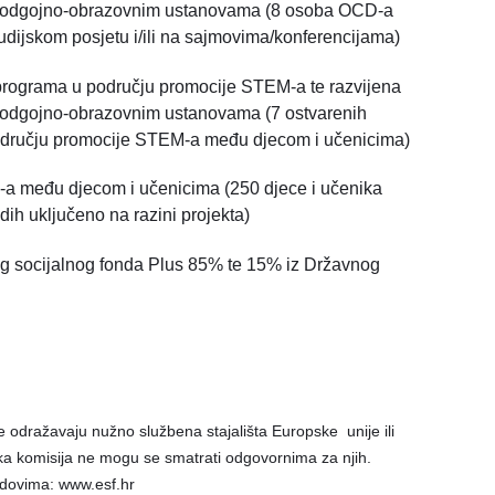
ma i odgojno-obrazovnim ustanovama (8 osoba OCD-a
tudijskom posjetu i/ili na sajmovima/konferencijama)
programa u području promocije STEM-a te razvijena
a i odgojno-obrazovnim ustanovama (7 ostvarenih
području promocije STEM-a među djecom i učenicima)
M-a među djecom i učenicima (250 djece i učenika
dih uključeno na razini projekta)
g socijalnog fonda Plus 85% te 15% iz Državnog
ne odražavaju nužno službena stajališta Europske unije ili
ka komisija ne mogu se smatrati odgovornima za njih.
ndovima: www.esf.hr