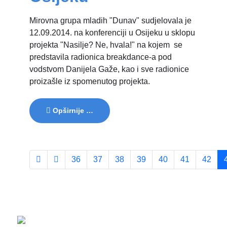
Mirovna grupa mladih "Dunav" sudjelovala je
12.09.2014. na konferenciji u Osijeku u sklopu
projekta "Nasilje? Ne, hvala!" na kojem se
predstavila radionica breakdance-a pod
vodstvom Danijela Gaže, kao i sve radionice
proizašle iz spomenutog projekta.
Opširnije …
36
37
38
39
40
41
42