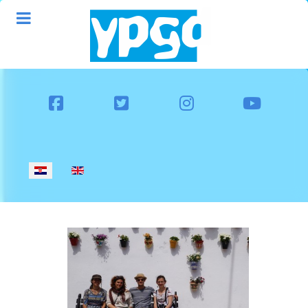
Odaberite svoj jezik