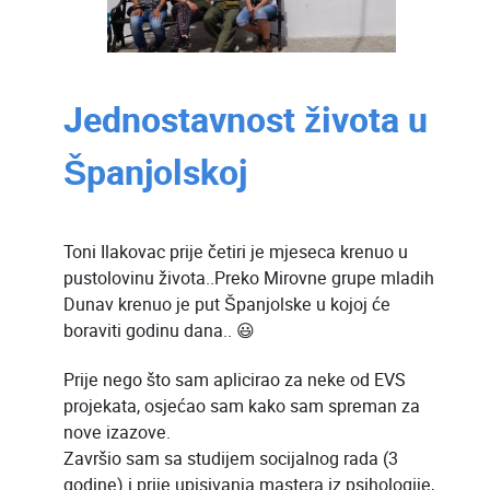
Jednostavnost života u
Španjolskoj
Toni Ilakovac prije četiri je mjeseca krenuo u
pustolovinu života..Preko Mirovne grupe mladih
Dunav krenuo je put Španjolske u kojoj će
boraviti godinu dana.. 😃
Prije nego što sam aplicirao za neke od EVS
projekata, osjećao sam kako sam spreman za
nove izazove.
Završio sam sa studijem socijalnog rada (3
godine) i prije upisivanja mastera iz psihologije,