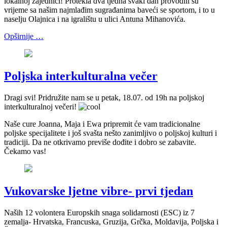
lokalnoj zajednici! Protekla dva tjedna svaki dan provodili su
vrijeme sa našim najmlađim sugrađanima baveći se sportom, i to u
naselju Olajnica i na igralištu u ulici Antuna Mihanovića.
Opširnije …
Poljska interkulturalna večer
Dragi svi! Pridružite nam se u petak, 18.07. od 19h na poljskoj
interkulturalnoj večeri!
Naše cure Joanna, Maja i Ewa pripremit će vam tradicionalne
poljske specijalitete i još svašta nešto zanimljivo o poljskoj kulturi i
tradiciji. Da ne otkrivamo previše dođite i dobro se zabavite.
Čekamo vas!
Vukovarske ljetne vibre- prvi tjedan
Naših 12 volontera Europskih snaga solidarnosti (ESC) iz 7
zemalja- Hrvatska, Francuska, Gruzija, Grčka, Moldavija, Poljska i