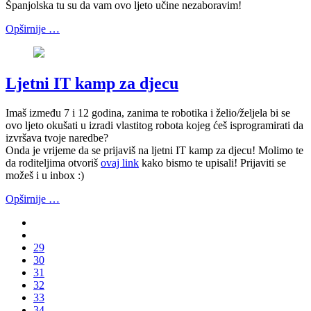
Španjolska tu su da vam ovo ljeto učine nezaboravim!
Opširnije …
Ljetni IT kamp za djecu
Imaš između 7 i 12 godina, zanima te robotika i želio/željela bi se
ovo ljeto okušati u izradi vlastitog robota kojeg ćeš isprogramirati da
izvršava tvoje naredbe?
Onda je vrijeme da se prijaviš na ljetni IT kamp za djecu! Molimo te
da roditeljima otvoriš
ovaj link
kako bismo te upisali! Prijaviti se
možeš i u inbox :)
Opširnije …
29
30
31
32
33
34