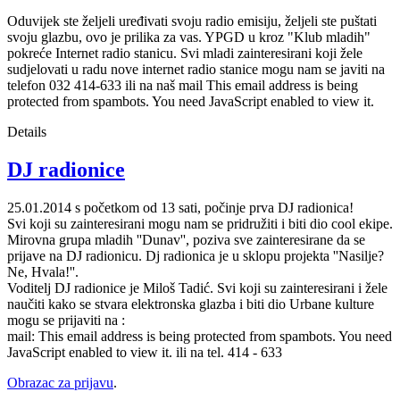
Oduvijek ste željeli uređivati svoju radio emisiju, željeli ste puštati
svoju glazbu, ovo je prilika za vas. YPGD u kroz "Klub mladih"
pokreće Internet radio stanicu. Svi mladi zainteresirani koji žele
sudjelovati u radu nove internet radio stanice mogu nam se javiti na
telefon 032 414-633 ili na naš mail
This email address is being
protected from spambots. You need JavaScript enabled to view it.
Details
DJ radionice
25.01.2014 s početkom od 13 sati, počinje prva DJ radionica!
Svi koji su zainteresirani mogu nam se pridružiti i biti dio cool ekipe.
Mirovna grupa mladih ''Dunav'', poziva sve zainteresirane da se
prijave na DJ radionicu. Dj radionica je u sklopu projekta ''Nasilje?
Ne, Hvala!''.
Voditelj DJ radionice je Miloš Tadić. Svi koji su zainteresirani i žele
naučiti kako se stvara elektronska glazba i biti dio Urbane kulture
mogu se prijaviti na :
mail:
This email address is being protected from spambots. You need
JavaScript enabled to view it.
ili na tel. 414 - 633
Obrazac za prijavu
.