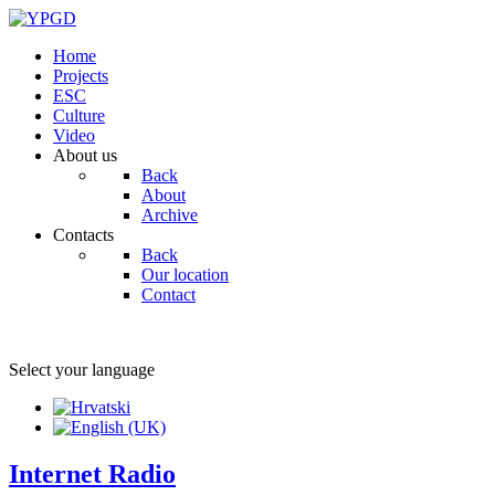
Home
Projects
ESC
Culture
Video
About us
Back
About
Archive
Contacts
Back
Our location
Contact
Select your language
Internet Radio