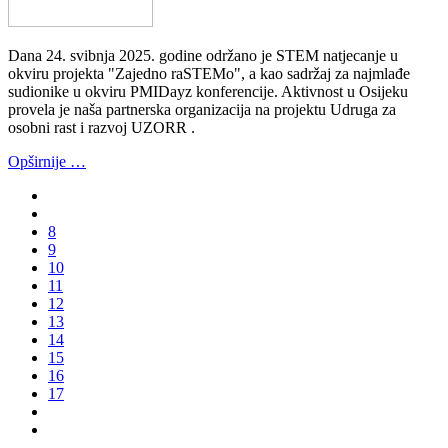
Dana 24. svibnja 2025. godine održano je STEM natjecanje u
okviru projekta "Zajedno raSTEMo", a kao sadržaj za najmlađe
sudionike u okviru PMIDayz konferencije. Aktivnost u Osijeku
provela je naša partnerska organizacija na projektu Udruga za
osobni rast i razvoj UZORR .
Opširnije …
8
9
10
11
12
13
14
15
16
17