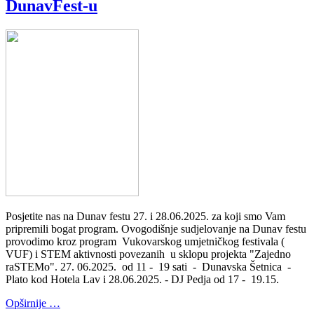
DunavFest-u
Posjetite nas na Dunav festu 27. i 28.06.2025. za koji smo Vam
pripremili bogat program. Ovogodišnje sudjelovanje na Dunav festu
provodimo kroz program Vukovarskog umjetničkog festivala (
VUF) i STEM aktivnosti povezanih u sklopu projekta "Zajedno
raSTEMo". 27. 06.2025. od 11 - 19 sati - Dunavska Šetnica -
Plato kod Hotela Lav i 28.06.2025. - DJ Pedja od 17 - 19.15.
Opširnije …