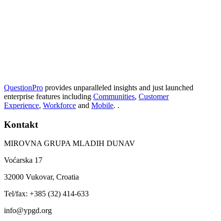
QuestionPro
provides unparalleled insights and just launched
enterprise features including
Communities
,
Customer
Experience
,
Workforce
and
Mobile
. .
Kontakt
MIROVNA GRUPA MLADIH DUNAV
Voćarska 17
32000 Vukovar, Croatia
Tel/fax: +385 (32) 414-633
info@ypgd.org