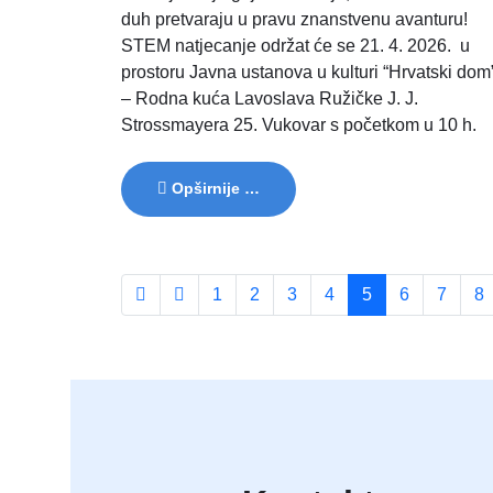
duh pretvaraju u pravu znanstvenu avanturu!
STEM natjecanje održat će se 21. 4. 2026. u
prostoru Javna ustanova u kulturi “Hrvatski dom
– Rodna kuća Lavoslava Ružičke J. J.
Strossmayera 25. Vukovar s početkom u 10 h.
Opširnije …
1
2
3
4
5
6
7
8