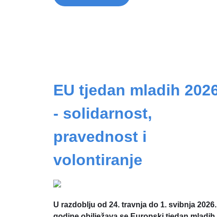
EU tjedan mladih 202
- solidarnost,
pravednost i
volontiranje
U razdoblju od 24. travnja do 1. svibnja 2026.
godine obilježava se Europski tjedan mladih