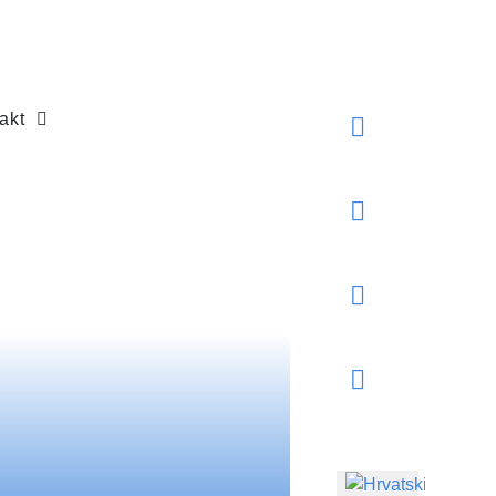
akt
Odaberite svoj jezik