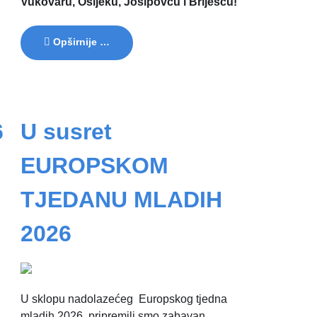
Vukovaru, Osijeku, Josipovcu i Briješću!
Opširnije …
6
U susret
EUROPSKOM
TJEDANU MLADIH
2026
U sklopu nadolazećeg Europskog tjedna
mladih 2026, pripremili smo zabavan,