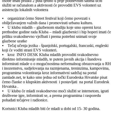
osobe imati priliku 2 puta tjedno u prije podnevnim satima učiti
služiti se računalom a aktivnosti će provoditi EVS volonteri uz
asistenciju lokalnih volontera
⦁ organizirat ćemo Street festival koji ćemo povezati s
obilježavanjem važnih dana i promovirati urbanu kulturu.
⦁ U klubu mladih – glazbenom studiju koje smo opremi kroz
prethodne godine rada Kluba – mladi glazbenici i hip hoperi imati će
priliku svakodnevno vježbati i prema potrebni snimati svoje
glazbene uratke
⦁ Tečaj učenja jezika - španjolski, portugalski, francuski, engleski
koji će voditi strani EVS volonteri.
⦁ kroz INFO DESK Kluba mladih provoditi svakodnevno
direktno informiranje mladih, te putem javnih akcija i štandova
informirati mlade o o mogućnostima neformalnog obrazovanja u RH
i inozemstvu, sudjelovanja na razmjenama, treninzima, kampovima,
programima volontiranja kroz informativni sadržaj na portal
zamlade.net, te kako smo jedna od točki Eurodeska Hrvatske pisat
ćemo članke o klupskim aktivnosti i postavljati na portal Eurodesk
Hrvatska .
⦁ U klubu će mladi svakodnevno moći služiti se internetom, igrati
društvene igre, informirati se, a prema programima i rasporedu
pohađati tečajeve i radionice.
Korisnici Kluba mladih biti će mladi u dobi od 15- 30 godina.