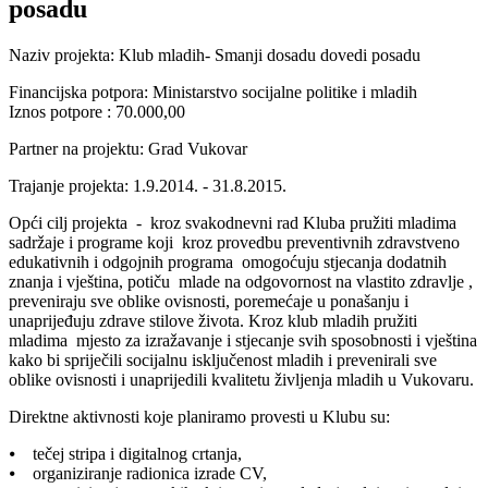
posadu
Naziv projekta: Klub mladih- Smanji dosadu dovedi posadu
Financijska potpora: Ministarstvo socijalne politike i mladih
Iznos potpore : 70.000,00
Partner na projektu: Grad Vukovar
Trajanje projekta: 1.9.2014. - 31.8.2015.
Opći cilj projekta - kroz svakodnevni rad Kluba pružiti mladima
sadržaje i programe koji kroz provedbu preventivnih zdravstveno
edukativnih i odgojnih programa omogoćuju stjecanja dodatnih
znanja i vještina, potiču mlade na odgovornost na vlastito zdravlje ,
preveniraju sve oblike ovisnosti, poremećaje u ponašanju i
unaprijeđuju zdrave stilove života. Kroz klub mladih pružiti
mladima mjesto za izražavanje i stjecanje svih sposobnosti i vještina
kako bi spriječili socijalnu isključenost mladih i prevenirali sve
oblike ovisnosti i unaprijedili kvalitetu življenja mladih u Vukovaru.
Direktne aktivnosti koje planiramo provesti u Klubu su:
⦁ tečej stripa i digitalnog crtanja,
⦁ organiziranje radionica izrade CV,