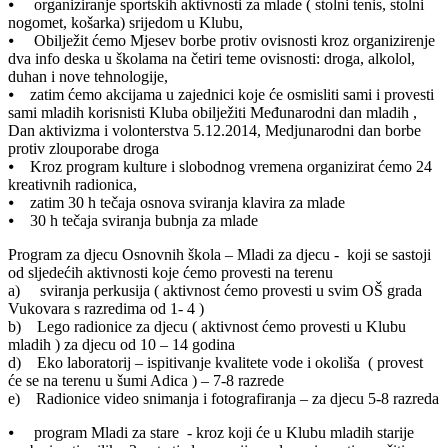
⦁ organiziranje sportskih aktivnosti za mlade ( stolni tenis, stolni
nogomet, košarka) srijedom u Klubu,
⦁ Obilježit ćemo Mjesev borbe protiv ovisnosti kroz organizirenje
dva info deska u školama na četiri teme ovisnosti: droga, alkolol,
duhan i nove tehnologije,
⦁ zatim ćemo akcijama u zajednici koje će osmisliti sami i provesti
sami mladih korisnisti Kluba obilježiti Međunarodni dan mladih ,
Dan aktivizma i volonterstva 5.12.2014, Medjunarodni dan borbe
protiv zlouporabe droga
⦁ Kroz program kulture i slobodnog vremena organizirat ćemo 24
kreativnih radionica,
⦁ zatim 30 h tečaja osnova sviranja klavira za mlade
⦁ 30 h tečaja sviranja bubnja za mlade
Program za djecu Osnovnih škola – Mladi za djecu - koji se sastoji
od sljedećih aktivnosti koje ćemo provesti na terenu
a) sviranja perkusija ( aktivnost ćemo provesti u svim OŠ grada
Vukovara s razredima od 1- 4 )
b) Lego radionice za djecu ( aktivnost ćemo provesti u Klubu
mladih ) za djecu od 10 – 14 godina
d) Eko laboratorij – ispitivanje kvalitete vode i okoliša ( provest
će se na terenu u šumi Adica ) – 7-8 razrede
e) Radionice video snimanja i fotografiranja – za djecu 5-8 razreda
⦁ program Mladi za stare - kroz koji će u Klubu mladih starije