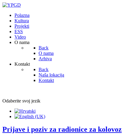
Polazna
Kultura
Projekti
ESS
Video
O nama
Back
O nama
Arhiva
Kontakt
Back
Naša lokacija
Kontakt
Odaberite svoj jezik
Prijave i poziv za radionice za kolovoz