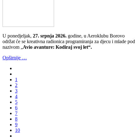
U ponedjeljak,
27. srpnja 2026.
godine, u Aeroklubu Borovo
održat će se kreativna radionica programiranja za djecu i mlade pod
nazivom „
Avio avanture: Kodiraj svoj let“.
Opširnije …
1
2
3
4
5
6
7
8
9
10