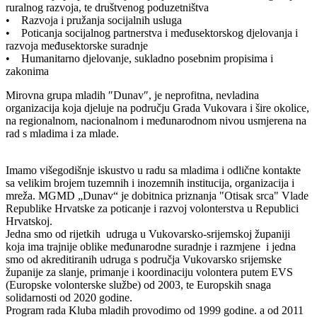
ruralnog razvoja, te društvenog poduzetništva
• Razvoja i pružanja socijalnih usluga
• Poticanja socijalnog partnerstva i međusektorskog djelovanja i
razvoja međusektorske suradnje
• Humanitarno djelovanje, sukladno posebnim propisima i
zakonima
Mirovna grupa mladih ″Dunav″, je neprofitna, nevladina
organizacija koja djeluje na području Grada Vukovara i šire okolice,
na regionalnom, nacionalnom i međunarodnom nivou usmjerena na
rad s mladima i za mlade.
Imamo višegodišnje iskustvo u radu sa mladima i odlične kontakte
sa velikim brojem tuzemnih i inozemnih institucija, organizacija i
mreža. MGMD „Dunav“ je dobitnica priznanja "Otisak srca" Vlade
Republike Hrvatske za poticanje i razvoj volonterstva u Republici
Hrvatskoj.
Jedna smo od rijetkih udruga u Vukovarsko-srijemskoj županiji
koja ima trajnije oblike međunarodne suradnje i razmjene i jedna
smo od akreditiranih udruga s područja Vukovarsko srijemske
županije za slanje, primanje i koordinaciju volontera putem EVS
(Europske volonterske službe) od 2003, te Europskih snaga
solidarnosti od 2020 godine.
Program rada Kluba mladih provodimo od 1999 godine. a od 2011