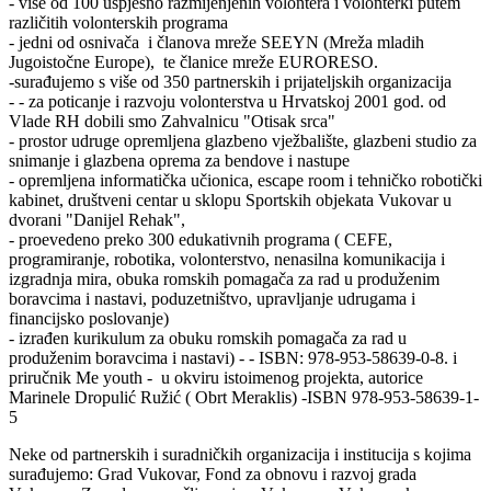
- više od 100 uspješno razmijenjenih volontera i volonterki putem
različitih volonterskih programa
- jedni od osnivača i članova mreže SEEYN (Mreža mladih
Jugoistočne Europe), te članice mreže EURORESO.
-surađujemo s više od 350 partnerskih i prijateljskih organizacija
- - za poticanje i razvoju volonterstva u Hrvatskoj 2001 god. od
Vlade RH dobili smo Zahvalnicu "Otisak srca"
- prostor udruge opremljena glazbeno vježbalište, glazbeni studio za
snimanje i glazbena oprema za bendove i nastupe
- opremljena informatička učionica, escape room i tehničko robotički
kabinet, društveni centar u sklopu Sportskih objekata Vukovar u
dvorani "Danijel Rehak",
- proevedeno preko 300 edukativnih programa ( CEFE,
programiranje, robotika, volonterstvo, nenasilna komunikacija i
izgradnja mira, obuka romskih pomagača za rad u produženim
boravcima i nastavi, poduzetništvo, upravljanje udrugama i
financijsko poslovanje)
- izrađen kurikulum za obuku romskih pomagača za rad u
produženim boravcima i nastavi) - - ISBN: 978-953-58639-0-8. i
priručnik Me youth - u okviru istoimenog projekta, autorice
Marinele Dropulić Ružić ( Obrt Meraklis) -ISBN 978-953-58639-1-
5
Neke od partnerskih i suradničkih organizacija i institucija s kojima
surađujemo: Grad Vukovar, Fond za obnovu i razvoj grada