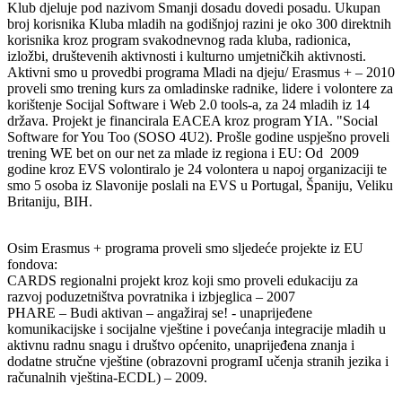
Klub djeluje pod nazivom Smanji dosadu dovedi posadu. Ukupan
broj korisnika Kluba mladih na godišnjoj razini je oko 300 direktnih
korisnika kroz program svakodnevnog rada kluba, radionica,
izložbi, društevenih aktivnosti i kulturno umjetničkih aktivnosti.
Aktivni smo u provedbi programa Mladi na djeju/ Erasmus + – 2010
proveli smo trening kurs za omladinske radnike, lidere i volontere za
korištenje Socijal Software i Web 2.0 tools-a, za 24 mladih iz 14
država. Projekt je financirala EACEA kroz program YIA. "Social
Software for You Too (SOSO 4U2). Prošle godine uspješno proveli
trening WE bet on our net za mlade iz regiona i EU: Od 2009
godine kroz EVS volontiralo je 24 volontera u napoj organizaciji te
smo 5 osoba iz Slavonije poslali na EVS u Portugal, Španiju, Veliku
Britaniju, BIH.
Osim Erasmus + programa proveli smo sljedeće projekte iz EU
fondova:
CARDS regionalni projekt kroz koji smo proveli edukaciju za
razvoj poduzetništva povratnika i izbjeglica – 2007
PHARE – Budi aktivan – angažiraj se! - unaprijeđene
komunikacijske i socijalne vještine i povećanja integracije mladih u
aktivnu radnu snagu i društvo općenito, unaprijeđena znanja i
dodatne stručne vještine (obrazovni programI učenja stranih jezika i
računalnih vještina-ECDL) – 2009.