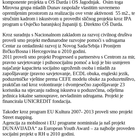
komponente projekta u OŠ Darda i OŠ Jagodnjak. Osim toga
Mirovna grupa mladih Dunav raspolaže vlastitim suvremeno
opremljenim prostorom za realizaciju ove vrste aktivnosti 55 m2., te
stručnim kadrom i iskustvom u provedbi sličnog projekta kroz IPA
program u Osječko baranjskoj županiji tj. Direktno OŠ Darda.
Kroz suradnju s Nacionalnom zakladom za razvoj civilnog društva
proveli smo projekt međunarodne razvojne pomoći s udrugama
Centar za omladinski razvoj iz Novog Sada/Srbija i Pronijem
Brčko/Bosna i Hercegovina u 2010 godini.
2011 proveli smo projekt Progressed u partnerstvu s Centrom za mir,
pravno savjetovanje i psihosocijalnu pomoć a koji je bio usmjeren
najačanje kapaciteta socijalno ugroženih osoba i mladih za
zapošljavanje (pravno savjetovanje, ECDL obuka, engleski jezik,
poduzetničke vještine prema CEFE modelu obuke za poduzetništvo,
praktičan rad kroz volontiranje i dvomjesečno zapošljavanje 23
korisnika na stjecanju radnog iskustva u poduzećima, odjelima
jedinica lokalne samouprave, nevladinim udrugama. Projekt je
financirala UNICREDIT fondacija.
Također kroz program EU Kultura 2007- 2013 proveli smo projekt
Street mapping.
Agencija za mobilnost i EU programe nominirala ja naš projekt
DUNAVIJADA“ za European Youth Award – za najbolje proveden
socijalni projekt u RH u 2010 godini.