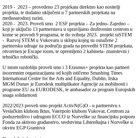
2019 - 2023 – provedeno 23 projekata direktno kao nositelji
projekta, te dodatno uključeni u 7 partnerskih projekata na
međunarodnoj razini.
2020 - 2023. Proveli smo 2 ESF projekta – Za jedno- Zajedno –
koji je uključio 13 partnerstava u upravljamo društvenim centrom u
kome se provodi 9 programa, te do svibnja 2023. projekt raSTEM
- Razvoj STEM u Vukovaru u sklopu kojeg su osnažene 2
partnersku udruge na području grada na provedbi STEM projekata,
otvorenen je Escape room, te opremljeno 2 kabineta- znanstevni i
tehničko robotički.
U istom razdoblju proveli smo i 3 Erasmus+ projekta kao partneri
inozemnim organizacijama od kojih ističemo Smashing Times
International Centre for the Arts and Equality, Dublin, Irska
MGM Dunav je Eurodesk multiplikator Agencije za mobilnosti i
programe EU za EURODESK, te ambasador za program Europskih
snaga solidarnosti
2022/2023 proveli smo projekt ActivN(G)O - u partnerstvu s
Veslačkim klubom Iktus, Vaterpolo klubom Vukovar, Centrom za
poduzetništvo i udrugom ECCO iz Norveške uz financijsku potporu
Fonda za aktivno građanstvo, sredstvima Lihtenštajna i Norveške u
okviru EGP Grantova