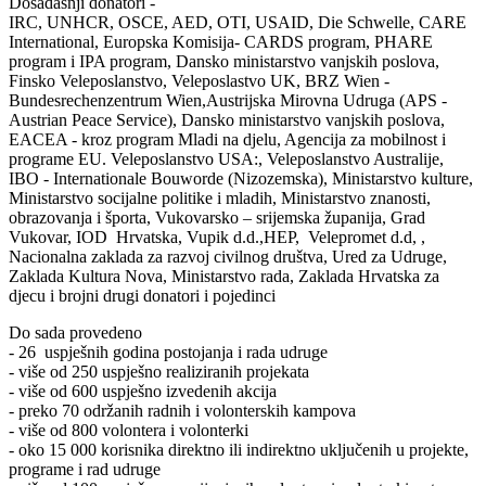
Dosadašnji donatori -
IRC, UNHCR, OSCE, AED, OTI, USAID, Die Schwelle, CARE
International, Europska Komisija- CARDS program, PHARE
program i IPA program, Dansko ministarstvo vanjskih poslova,
Finsko Veleposlanstvo, Veleposlastvo UK, BRZ Wien -
Bundesrechenzentrum Wien,Austrijska Mirovna Udruga (APS -
Austrian Peace Service), Dansko ministarstvo vanjskih poslova,
EACEA - kroz program Mladi na djelu, Agencija za mobilnost i
programe EU. Veleposlanstvo USA:, Veleposlanstvo Australije,
IBO - Internationale Bouworde (Nizozemska), Ministarstvo kulture,
Ministarstvo socijalne politike i mladih, Ministarstvo znanosti,
obrazovanja i športa, Vukovarsko – srijemska županija, Grad
Vukovar, IOD Hrvatska, Vupik d.d.,HEP, Velepromet d.d, ,
Nacionalna zaklada za razvoj civilnog društva, Ured za Udruge,
Zaklada Kultura Nova, Ministarstvo rada, Zaklada Hrvatska za
djecu i brojni drugi donatori i pojedinci
Do sada provedeno
- 26 uspješnih godina postojanja i rada udruge
- više od 250 uspješno realiziranih projekata
- više od 600 uspješno izvedenih akcija
- preko 70 održanih radnih i volonterskih kampova
- više od 800 volontera i volonterki
- oko 15 000 korisnika direktno ili indirektno uključenih u projekte,
programe i rad udruge