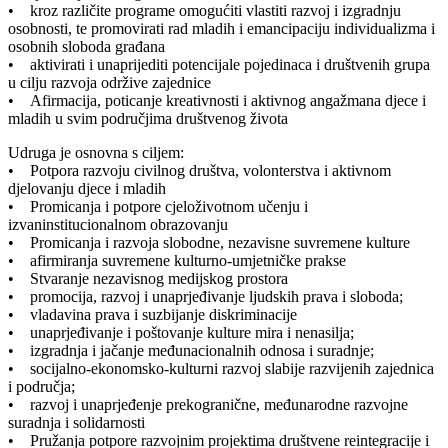
• kroz različite programe omogućiti vlastiti razvoj i izgradnju
osobnosti, te promovirati rad mladih i emancipaciju individualizma i
osobnih sloboda građana
• aktivirati i unaprijediti potencijale pojedinaca i društvenih grupa
u cilju razvoja održive zajednice
• Afirmacija, poticanje kreativnosti i aktivnog angažmana djece i
mladih u svim područjima društvenog života
Udruga je osnovna s ciljem:
• Potpora razvoju civilnog društva, volonterstva i aktivnom
djelovanju djece i mladih
• Promicanja i potpore cjeloživotnom učenju i
izvaninstitucionalnom obrazovanju
• Promicanja i razvoja slobodne, nezavisne suvremene kulture
• afirmiranja suvremene kulturno-umjetničke prakse
• Stvaranje nezavisnog medijskog prostora
• promocija, razvoj i unaprjeđivanje ljudskih prava i sloboda;
• vladavina prava i suzbijanje diskriminacije
• unaprjeđivanje i poštovanje kulture mira i nenasilja;
• izgradnja i jačanje međunacionalnih odnosa i suradnje;
• socijalno-ekonomsko-kulturni razvoj slabije razvijenih zajednica
i područja;
• razvoj i unaprjeđenje prekogranične, međunarodne razvojne
suradnja i solidarnosti
• Pružanja potpore razvojnim projektima društvene reintegracije i