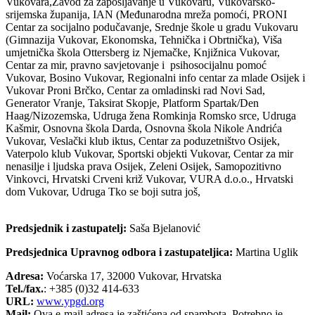
Vukovara,Zavod za zapošljavanje u Vukovaru, Vukovarsko-
srijemska županija, IAN (Međunarodna mreža pomoći, PRONI
Centar za socijalno podučavanje, Srednje škole u gradu Vukovaru
(Gimnazija Vukovar, Ekonomska, Tehnička i Obrtnička), Viša
umjetnička škola Ottersberg iz Njemačke, Knjižnica Vukovar,
Centar za mir, pravno savjetovanje i psihosocijalnu pomoć
Vukovar, Bosino Vukovar, Regionalni info centar za mlade Osijek i
Vukovar Proni Brčko, Centar za omladinski rad Novi Sad,
Generator Vranje, Taksirat Skopje, Platform Spartak/Den
Haag/Nizozemska, Udruga žena Romkinja Romsko srce, Udruga
Kašmir, Osnovna škola Darda, Osnovna škola Nikole Andrića
Vukovar, Veslački klub iktus, Centar za poduzetništvo Osijek,
Vaterpolo klub Vukovar, Sportski objekti Vukovar, Centar za mir
nenasilje i ljudska prava Osijek, Zeleni Osijek, Samopozitivno
Vinkovci, Hrvatski Crveni križ Vukovar, VURA d.o.o., Hrvatski
dom Vukovar, Udruga Tko se boji sutra još,
Predsjednik i zastupatelj:
Saša Bjelanović
Predsjednica Upravnog odbora i zastupateljica:
Martina Uglik
Adresa:
Voćarska 17, 32000 Vukovar, Hrvatska
Tel./fax.
: +385 (0)32 414-633
URL:
www.ypgd.org
Mail:
Ova e-mail adresa je zaštićena od spambota. Potrebno je