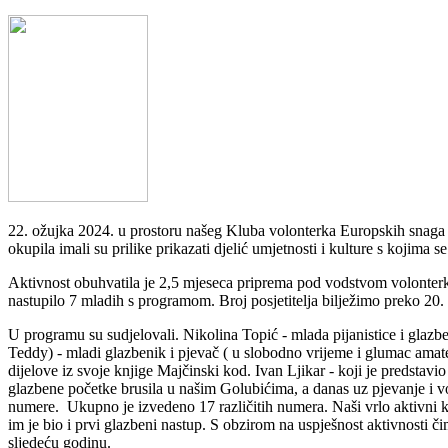
22. ožujka 2024. u prostoru našeg Kluba volonterka Europskih snaga so
okupila imali su prilike prikazati djelić umjetnosti i kulture s kojima 
Aktivnost obuhvatila je 2,5 mjeseca priprema pod vodstvom volonterke 
nastupilo 7 mladih s programom. Broj posjetitelja bilježimo preko 20.
U programu su sudjelovali. Nikolina Topić - mlada pijanistice i glazbeni
Teddy) - mladi glazbenik i pjevač ( u slobodno vrijeme i glumac amater) 
dijelove iz svoje knjige Majčinski kod. Ivan Ljikar - koji je predstav
glazbene početke brusila u našim Golubićima, a danas uz pjevanje i vo
numere. Ukupno je izvedeno 17 različitih numera. Naši vrlo aktivni k
im je bio i prvi glazbeni nastup. S obzirom na uspješnost aktivnosti 
sljedeću godinu.