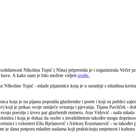
lidarnosti Nikolina Topić ( Nina) pripremila je i organizirala Večer p
se bave. A kako nam je bilo možete vidjeti
ovdje.
NIkoline Topić - mlade pijanistice koja je u suradnji s mladima kreira
ca koja je na pijanu popratila glazbenike i poete i koji su publici zajed
koji je prikao svoje umijeće sviranja i pjevanja. Tijana Pavliček - doktor
io svoju poeziju i izveo par glazbenih numera. Ana Vidović - naša mlada
lontira i koja je dokaz da osobe s invaliditetom također mogu doprinosi
orisnici i volonteri Ella Bjelanović i Aleksej Kuzmanović - su također 
čime je dana potpora mladim nadama koji prakticiraju umjetnost i kultur