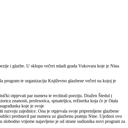
oezije i glazbe. U sklopu večeri mladi grada Vukovara koje je Nina
la program te organizaciju Književno glazbene večeri na kojoj je
nički otpjevati par numera te recitirali poeziju. Dražen Štedul (
ica znanosti, profesorica, spisateljica, režiserka koja će je čitala
 sugrađanka koje je svoje
ti razvoju zajednice. Ona je otpjevala svoje pripremljene glazbene
publici predstavil par numera uz glazbenu pratnju Nine. Ujednoi ovo
u u slobodno vrijeme najavljeno je od strane sudionika novi program za