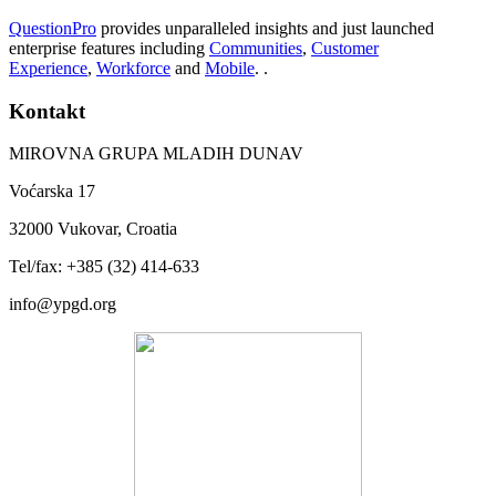
QuestionPro
provides unparalleled insights and just launched
enterprise features including
Communities
,
Customer
Experience
,
Workforce
and
Mobile
. .
Kontakt
MIROVNA GRUPA MLADIH DUNAV
Voćarska 17
32000 Vukovar, Croatia
Tel/fax: +385 (32) 414-633
info@ypgd.org