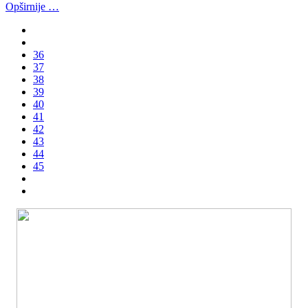
Opširnije …
36
37
38
39
40
41
42
43
44
45