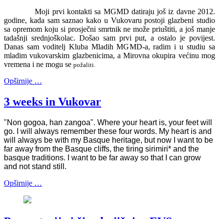
Moji prvi kontakti sa MGMD datiraju još iz davne 2012.
godine, kada sam saznao kako u Vukovaru postoji glazbeni studio
sa opremom koju si prosječni smrtnik ne može priuštiti, a još manje
tadašnji srednjoškolac. Došao sam prvi put, a ostalo je povijest.
Danas sam voditelj Kluba Mladih MGMD-a, radim i u studiu sa
mladim vukovarskim glazbenicima, a Mirovna okupira većinu mog
vremena i ne mogu se
požaliti.
Opširnije …
3 weeks in Vukovar
"Non gogoa, han zangoa". Where your heart is, your feet will
go. I will always remember these four words. My heart is and
will always be with my Basque heritage, but now I want to be
far away from the Basque cliffs, the tiring sirimiri* and the
basque traditions. I want to be far away so that I can grow
and not stand still.
Opširnije …