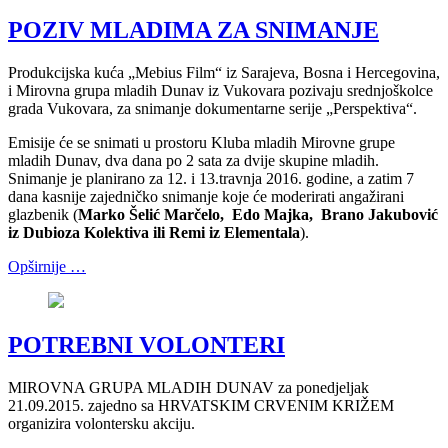
POZIV MLADIMA ZA SNIMANJE
Produkcijska kuća „Mebius Film“ iz Sarajeva, Bosna i Hercegovina,
i Mirovna grupa mladih Dunav iz Vukovara pozivaju srednjoškolce
grada Vukovara, za snimanje dokumentarne serije „Perspektiva“.
Emisije će se snimati u prostoru Kluba mladih Mirovne grupe
mladih Dunav, dva dana po 2 sata za dvije skupine mladih.
Snimanje je planirano za 12. i 13.travnja 2016. godine, a zatim 7
dana kasnije zajedničko snimanje koje će moderirati angažirani
glazbenik (
Marko Šelić Marčelo, Edo Majka, Brano Jakubović
iz Dubioza Kolektiva ili Remi iz Elementala
).
Opširnije …
POTREBNI VOLONTERI
MIROVNA GRUPA MLADIH DUNAV za ponedjeljak
21.09.2015. zajedno sa HRVATSKIM CRVENIM KRIŽEM
organizira volontersku akciju.