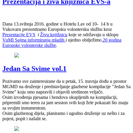
Prezentacija i živa knjižnica EVS-a
Dana 13.svibnja 2016. godine u Hotelu Lav od 10- 14 h u
Vukovaru prezentiramo Europsku volontersku službu kroz
Prezentacije EVS
i
Živu knjižnicu
koje se održavaju u sklopu
VuMI Sajma informiranja mladih
i ujedno obilježimo
20 godina
Europske volonterske službe
.
Jedan Sa Svime vol.1
Pozivamo sve zainteresirane da u petak, 15. travnja dođu u prostor
MGMD na druženje i predstavljanje glazbene kompilacije "Jedan Sa
Svime" koju smo napravili i objavili sredinom veljače.
Osim izvođenja pjesama i bendova okupljenih na kompilaciji,
pripremili smo teren za jam session svih koji žele pokazati što znaju
sa svojim instumentom.
Osim glazbenog dijela, planiramo i ugodno druženje uz nešto i za
pojest, popit i našalit se.