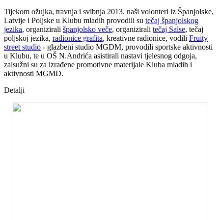
Tijekom ožujka, travnja i svibnja 2013. naši volonteri iz Španjolske,
Latvije i Poljske u Klubu mladih provodili su
tečaj španjolskog
jezika
, organizirali
španjolsko veče
, organizirali
tečaj Salse
, tečaj
poljskoj jezika,
radionice grafita
, kreativne radionice, vodili
Fruity
street studio
- glazbeni studio MGDM, provodili sportske aktivnosti
u Klubu, te u OŠ N.Andrića asistirali nastavi tjelesnog odgoja,
zalsužni su za izrađene promotivne materijale Kluba mladih i
aktivnosti MGMD.
Detalji