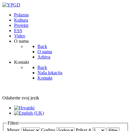
Polazna
Kultura
Projekti
ESS
Video
O nama
Back
O nama
Arhiva
Kontakt
Back
Naša lokacija
Kontakt
Odaberite svoj jezik
Filteri
Mjesec
Godina
Prikaz #
Filter