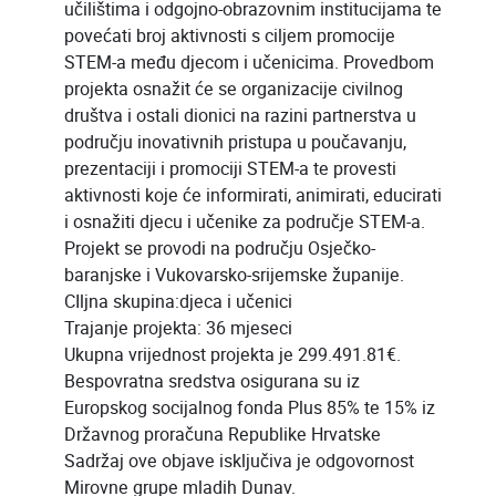
učilištima i odgojno-obrazovnim institucijama te
povećati broj aktivnosti s ciljem promocije
STEM-a među djecom i učenicima. Provedbom
projekta osnažit će se organizacije civilnog
društva i ostali dionici na razini partnerstva u
području inovativnih pristupa u poučavanju,
prezentaciji i promociji STEM-a te provesti
aktivnosti koje će informirati, animirati, educirati
i osnažiti djecu i učenike za područje STEM-a.
Projekt se provodi na području Osječko-
baranjske i Vukovarsko-srijemske županije.
CIljna skupina:djeca i učenici
Trajanje projekta: 36 mjeseci
Ukupna vrijednost projekta je 299.491.81€.
Bespovratna sredstva osigurana su iz
Europskog socijalnog fonda Plus 85% te 15% iz
Državnog proračuna Republike Hrvatske
Sadržaj ove objave isključiva je odgovornost
Mirovne grupe mladih Dunav.