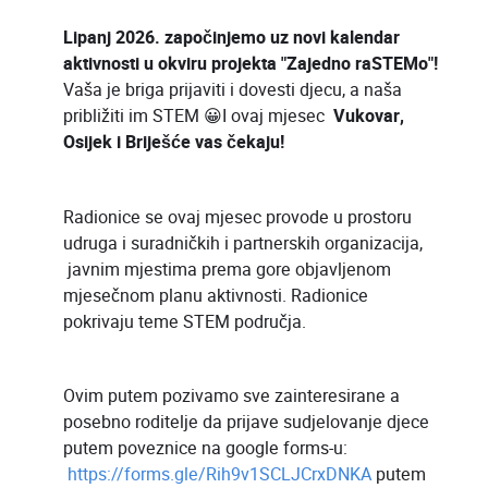
Lipanj 2026. započinjemo uz novi kalendar
aktivnosti u okviru projekta "Zajedno raSTEMo"!
Vaša je briga prijaviti i dovesti djecu, a naša
približiti im STEM 😀I ovaj mjesec
Vukovar,
Osijek i Briješće vas čekaju!
Radionice se ovaj mjesec provode u prostoru
udruga i suradničkih i partnerskih organizacija,
javnim mjestima prema gore objavljenom
mjesečnom planu aktivnosti. Radionice
pokrivaju teme STEM područja.
Ovim putem pozivamo sve zainteresirane a
posebno roditelje da prijave sudjelovanje djece
putem poveznice na google forms-u:
https://forms.gle/Rih9v1SCLJCrxDNKA
putem