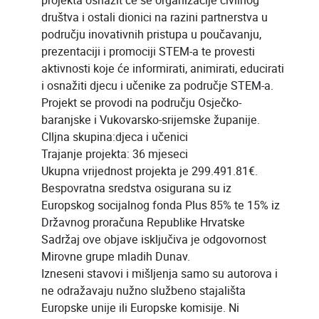
projekta osnažit će se organizacije civilnog
društva i ostali dionici na razini partnerstva u
području inovativnih pristupa u poučavanju,
prezentaciji i promociji STEM-a te provesti
aktivnosti koje će informirati, animirati, educirati
i osnažiti djecu i učenike za područje STEM-a.
Projekt se provodi na području Osječko-
baranjske i Vukovarsko-srijemske županije.
CIljna skupina:djeca i učenici
Trajanje projekta: 36 mjeseci
Ukupna vrijednost projekta je 299.491.81€.
Bespovratna sredstva osigurana su iz
Europskog socijalnog fonda Plus 85% te 15% iz
Državnog proračuna Republike Hrvatske
Sadržaj ove objave isključiva je odgovornost
Mirovne grupe mladih Dunav.
Izneseni stavovi i mišljenja samo su autorova i
ne odražavaju nužno službeno stajališta
Europske unije ili Europske komisije. Ni