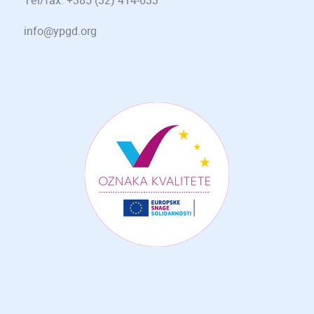
Tel/fax: +385 (32) 414-633
info@ypgd.org