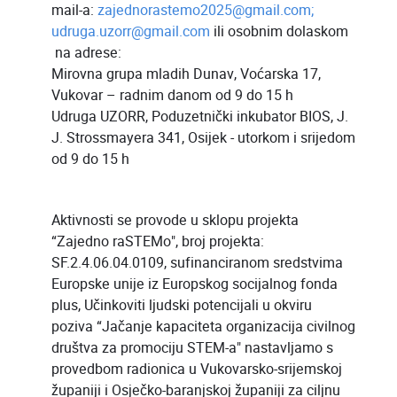
mail-a:
zajednorastemo2025@gmail.com;
udruga.uzorr@gmail.com
ili osobnim dolaskom
na adrese:
Mirovna grupa mladih Dunav, Voćarska 17,
Vukovar – radnim danom od 9 do 15 h
Udruga UZORR, Poduzetnički inkubator BIOS, J.
J. Strossmayera 341, Osijek - utorkom i srijedom
od 9 do 15 h
Aktivnosti se provode u sklopu projekta
“Zajedno raSTEMo", broj projekta:
SF.2.4.06.04.0109, sufinanciranom sredstvima
Europske unije iz Europskog socijalnog fonda
plus, Učinkoviti ljudski potencijali u okviru
poziva “Jačanje kapaciteta organizacija civilnog
društva za promociju STEM-a" nastavljamo s
provedbom radionica u Vukovarsko-srijemskoj
županiji i Osječko-baranjskoj županiji za ciljnu