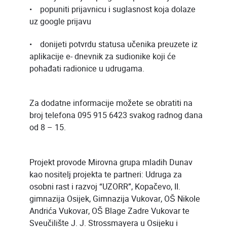
• popuniti prijavnicu i suglasnost koja dolaze
uz google prijavu
• donijeti potvrdu statusa učenika preuzete iz
aplikacije e- dnevnik za sudionike koji će
pohađati radionice u udrugama.
Za dodatne informacije možete se obratiti na
broj telefona 095 915 6423 svakog radnog dana
od 8 – 15.
Projekt provode Mirovna grupa mladih Dunav
kao nositelj projekta te partneri: Udruga za
osobni rast i razvoj “UZORR”, Kopačevo, II.
gimnazija Osijek, Gimnazija Vukovar, OŠ Nikole
Andrića Vukovar, OŠ Blage Zadre Vukovar te
Sveučilište J. J. Strossmayera u Osijeku i