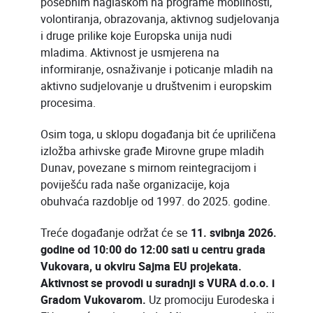
posebnim naglaskom na programe mobilnosti,
volontiranja, obrazovanja, aktivnog sudjelovanja
i druge prilike koje Europska unija nudi
mladima. Aktivnost je usmjerena na
informiranje, osnaživanje i poticanje mladih na
aktivno sudjelovanje u društvenim i europskim
procesima.
Osim toga, u sklopu događanja bit će upriličena
izložba arhivske građe Mirovne grupe mladih
Dunav, povezane s mirnom reintegracijom i
poviješću rada naše organizacije, koja
obuhvaća razdoblje od 1997. do 2025. godine.
Treće događanje održat će se
11. svibnja 2026.
godine od 10:00 do 12:00 sati u centru grada
Vukovara, u okviru Sajma EU projekata.
Aktivnost se provodi u suradnji s VURA d.o.o. i
Gradom Vukovarom.
Uz promociju Eurodeska i