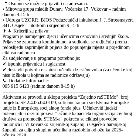
📍 Osobno se možete prijaviti i na adresama:
• Mirovna grupa mladih Dunav, Voćarska 17, Vukovar – radnim
danom 9-15 h
• Udruga UZORR, BIOS Poduzetnički inkubator, J. J. Strossmayera
341, Osijek – utorkom i srijedom 9-15 h
👦👧 Kriteriji za prijavu:
Program je namijenjen djeci i učenicima osnovnih i srednjih škola.
Prijave se zaprimaju kontinuirano, a sudionici se uključuju prema
redoslijedu zaprimljenih prijava do popunjenja mjesta u pojedinom
ciklusu radionica.
Za sudjelovanje u programu potrebno je:
✔ ispuniti prijavnicu i suglasnost
✔ dostaviti potvrdu o statusu učenika iz e-Dnevnika (za učenike koji
nisu iz škola u kojima se radionice održavaju)
📞 Dodatne informacije:
095 915 6423 (radnim danom 8-15 h)
-------------------------------------------------------------------------
Aktivnost se provodi u sklopu projekta “Zajedno raSTEMo", broj
projekta: SF.2.4.06.04.0109, sufinanciranom sredstvima Europske
unije iz Europskog socijalnog fonda plus, Učinkoviti ljudski
potencijali u okviru poziva “Jačanje kapaciteta organizacija civilnog
društva za promociju STEM-a" pokreću se ciklusi provedbe
radionica u Vukovarsko-srijemskoj županiji i Osječko-baranjskoj
županiji za ciljnu skupinu učenika u razdoblju od ožujka 2025-
ožujka 2028.