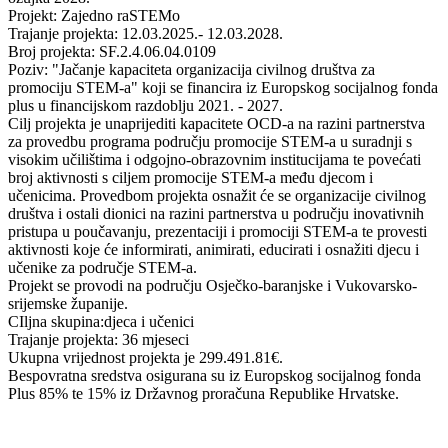
Projekt: Zajedno raSTEMo
Trajanje projekta: 12.03.2025.- 12.03.2028.
Broj projekta: SF.2.4.06.04.0109
Poziv: "Jačanje kapaciteta organizacija civilnog društva za
promociju STEM-a" koji se financira iz Europskog socijalnog fonda
plus u financijskom razdoblju 2021. - 2027.
Cilj projekta je unaprijediti kapacitete OCD-a na razini partnerstva
za provedbu programa području promocije STEM-a u suradnji s
visokim učilištima i odgojno-obrazovnim institucijama te povećati
broj aktivnosti s ciljem promocije STEM-a među djecom i
učenicima. Provedbom projekta osnažit će se organizacije civilnog
društva i ostali dionici na razini partnerstva u području inovativnih
pristupa u poučavanju, prezentaciji i promociji STEM-a te provesti
aktivnosti koje će informirati, animirati, educirati i osnažiti djecu i
učenike za područje STEM-a.
Projekt se provodi na području Osječko-baranjske i Vukovarsko-
srijemske županije.
CIljna skupina:djeca i učenici
Trajanje projekta: 36 mjeseci
Ukupna vrijednost projekta je 299.491.81€.
Bespovratna sredstva osigurana su iz Europskog socijalnog fonda
Plus 85% te 15% iz Državnog proračuna Republike Hrvatske.