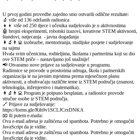
U prvoj godini provedbe zajedno smo ostvarili odlične rezultate:
🔬 više od 136 održanih radionica
👧👦 više od 250 djece i učenika sudjelovalo je u aktivnostima
🤖 brojni eksperimenti, robotski izazovi, kreativne STEM aktivnosti,
štandovi, natjecanja - javna događanja
👩‍🔬👨‍💻 izobrazbe, mentoriranja, studijske posjete i sudjelovanje
na sajmu
Hvala svim učenicima, roditeljima, školama i partnerima koji su dio
ove STEM priče – nastavljamo još snažnije!
📢 Otvaramo nove prijave za sudjelovanje u programu.
Radionice se provode u prostorima udruga, škola i partnerskih
organizacija te na javnim mjestima prema mjesečnom planu
aktivnosti, a obuhvaćaju različite teme iz STEM područja (znanost,
tehnologija, inženjerstvo i matematika).
👩‍🔬👨‍💻 Program je potpuno besplatan, a radionice provode
stručne osobe iz STEM područja.
🔗 Prijave za sudjelovanje:
https://forms.gle/Rih9v1SCLJCrxDNKA
📧 ili putem e-maila:
Ova e-mail adresa je zaštićena od spambota. Potrebno je omogućiti
JavaScript da je vidite.
Ova e-mail adresa je zaštićena od spambota. Potrebno je omogućiti
JavaScript da je vidite.