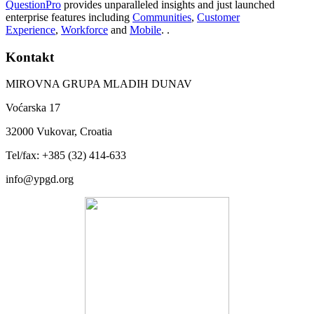
QuestionPro
provides unparalleled insights and just launched
enterprise features including
Communities
,
Customer
Experience
,
Workforce
and
Mobile
. .
Kontakt
MIROVNA GRUPA MLADIH DUNAV
Voćarska 17
32000 Vukovar, Croatia
Tel/fax: +385 (32) 414-633
info@ypgd.org