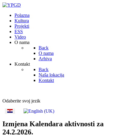
Polazna
Kultura
Projekti
ESS
Video
O nama
Back
O nama
Arhiva
Kontakt
Back
Naša lokacija
Kontakt
Odaberite svoj jezik
Izmjena Kalendara aktivnosti za
24.2.2026.