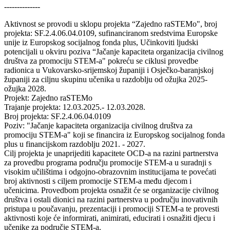
--------------
Aktivnost se provodi u sklopu projekta “Zajedno raSTEMo", broj
projekta: SF.2.4.06.04.0109, sufinanciranom sredstvima Europske
unije iz Europskog socijalnog fonda plus, Učinkoviti ljudski
potencijali u okviru poziva “Jačanje kapaciteta organizacija civilnog
društva za promociju STEM-a" pokreću se ciklusi provedbe
radionica u Vukovarsko-srijemskoj županiji i Osječko-baranjskoj
županiji za ciljnu skupinu učenika u razdoblju od ožujka 2025-
ožujka 2028.
Projekt: Zajedno raSTEMo
Trajanje projekta: 12.03.2025.- 12.03.2028.
Broj projekta: SF.2.4.06.04.0109
Poziv: "Jačanje kapaciteta organizacija civilnog društva za
promociju STEM-a" koji se financira iz Europskog socijalnog fonda
plus u financijskom razdoblju 2021. - 2027.
Cilj projekta je unaprijediti kapacitete OCD-a na razini partnerstva
za provedbu programa području promocije STEM-a u suradnji s
visokim učilištima i odgojno-obrazovnim institucijama te povećati
broj aktivnosti s ciljem promocije STEM-a među djecom i
učenicima. Provedbom projekta osnažit će se organizacije civilnog
društva i ostali dionici na razini partnerstva u području inovativnih
pristupa u poučavanju, prezentaciji i promociji STEM-a te provesti
aktivnosti koje će informirati, animirati, educirati i osnažiti djecu i
učenike za područje STEM-a.