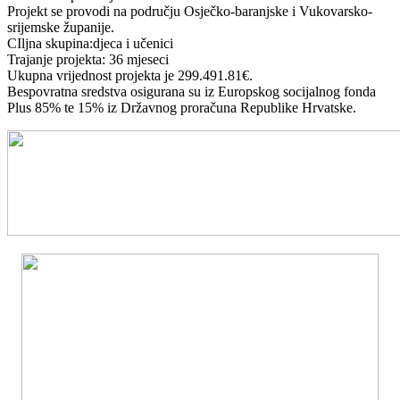
Projekt se provodi na području Osječko-baranjske i Vukovarsko-
srijemske županije.
CIljna skupina:djeca i učenici
Trajanje projekta: 36 mjeseci
Ukupna vrijednost projekta je 299.491.81€.
Bespovratna sredstva osigurana su iz Europskog socijalnog fonda
Plus 85% te 15% iz Državnog proračuna Republike Hrvatske.