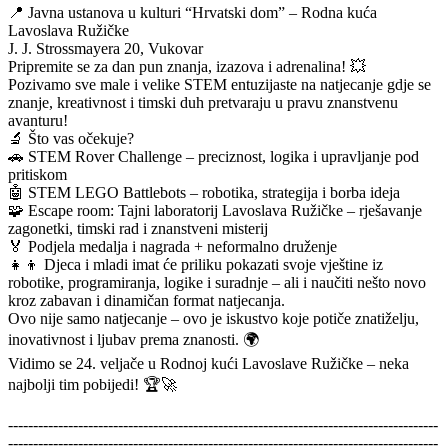
📍 Javna ustanova u kulturi “Hrvatski dom” – Rodna kuća
Lavoslava Ružičke
J. J. Strossmayera 20, Vukovar
Pripremite se za dan pun znanja, izazova i adrenalina! 💥
Pozivamo sve male i velike STEM entuzijaste na natjecanje gdje se
znanje, kreativnost i timski duh pretvaraju u pravu znanstvenu
avanturu!
🔬 Što vas očekuje?
🚗 STEM Rover Challenge – preciznost, logika i upravljanje pod
pritiskom
🤖 STEM LEGO Battlebots – robotika, strategija i borba ideja
🧩 Escape room: Tajni laboratorij Lavoslava Ružičke – rješavanje
zagonetki, timski rad i znanstveni misterij
🏅 Podjela medalja i nagrada + neformalno druženje
👧👦 Djeca i mladi imat će priliku pokazati svoje vještine iz
robotike, programiranja, logike i suradnje – ali i naučiti nešto novo
kroz zabavan i dinamičan format natjecanja.
Ovo nije samo natjecanje – ovo je iskustvo koje potiče znatiželju,
inovativnost i ljubav prema znanosti. 🌍
Vidimo se 24. veljače u Rodnoj kući Lavoslave Ružičke – neka
najbolji tim pobijedi! 🏆🚀
--------------------------------------------------------------------------------------
--------------------------------------------------------------------------------------