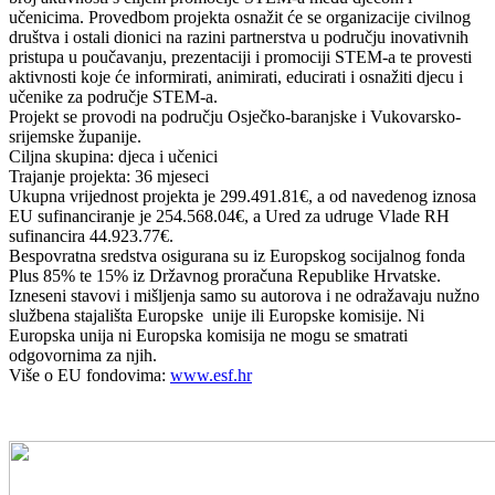
učenicima. Provedbom projekta osnažit će se organizacije civilnog
društva i ostali dionici na razini partnerstva u području inovativnih
pristupa u poučavanju, prezentaciji i promociji STEM-a te provesti
aktivnosti koje će informirati, animirati, educirati i osnažiti djecu i
učenike za područje STEM-a.
Projekt se provodi na području Osječko-baranjske i Vukovarsko-
srijemske županije.
Ciljna skupina: djeca i učenici
Trajanje projekta: 36 mjeseci
Ukupna vrijednost projekta je 299.491.81€, a od navedenog iznosa
EU sufinanciranje je 254.568.04€, a Ured za udruge Vlade RH
sufinancira 44.923.77€.
Bespovratna sredstva osigurana su iz Europskog socijalnog fonda
Plus 85% te 15% iz Državnog proračuna Republike Hrvatske.
Izneseni stavovi i mišljenja samo su autorova i ne odražavaju nužno
službena stajališta Europske unije ili Europske komisije. Ni
Europska unija ni Europska komisija ne mogu se smatrati
odgovornima za njih.
Više o EU fondovima:
www.esf.hr