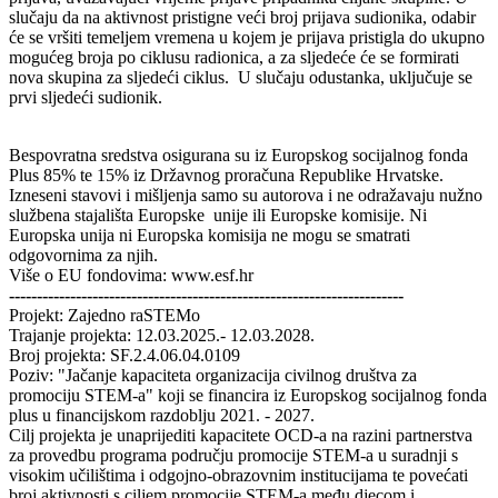
slučaju da na aktivnost pristigne veći broj prijava sudionika, odabir
će se vršiti temeljem vremena u kojem je prijava pristigla do ukupno
mogućeg broja po ciklusu radionica, a za sljedeće će se formirati
nova skupina za sljedeći ciklus. U slučaju odustanka, uključuje se
prvi sljedeći sudionik.
Bespovratna sredstva osigurana su iz Europskog socijalnog fonda
Plus 85% te 15% iz Državnog proračuna Republike Hrvatske.
Izneseni stavovi i mišljenja samo su autorova i ne odražavaju nužno
službena stajališta Europske unije ili Europske komisije. Ni
Europska unija ni Europska komisija ne mogu se smatrati
odgovornima za njih.
Više o EU fondovima: www.esf.hr
-----------------------------------------------------------------------
Projekt: Zajedno raSTEMo
Trajanje projekta: 12.03.2025.- 12.03.2028.
Broj projekta: SF.2.4.06.04.0109
Poziv: "Jačanje kapaciteta organizacija civilnog društva za
promociju STEM-a" koji se financira iz Europskog socijalnog fonda
plus u financijskom razdoblju 2021. - 2027.
Cilj projekta je unaprijediti kapacitete OCD-a na razini partnerstva
za provedbu programa području promocije STEM-a u suradnji s
visokim učilištima i odgojno-obrazovnim institucijama te povećati
broj aktivnosti s ciljem promocije STEM-a među djecom i