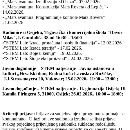
• „Mars avantura: Izradi svoju 3D bazu"- 07.02.2026.
• „Mars avantura: Konstrukcija Mars Rovera od Legića“ -
14.02.2026.
• „Mars avantura: Programiranje kontrole Mars Rovera“ -
21.02.2026
Radionice u Osijeku, Trgovačka i komercijalna škola "Davor
Milas", I. Gundulića 38 od 16:30 – 18:00
•"STEM Lab: Izrada proračuna i osobnih financija" - 12.02.2026.
•"STEM Lab: Izrada terarija" - 17.02.2026.
•"STEM Lab: Boje u kemiji" - 19.02.2026.
•"STEM Lab: Što je eko proizvod" - 24.02.2026.
Javno događanje - STEM natjecanje - Javna ustanova u
kulturi „Hrvatski dom, Rodna kuća Lavoslava Ružičke,
J.J.Strossmayera 20, Vukovar; 25.02.2026., 11:00 – 13:00 ;
Javno događanje - STEM natjecanje - II. gimnazija Osijek; Ul.
Kamila Firingera 5, 31000, Osijek; 26.02.2026., 16:00 – 18:00;
Kriteriji prijave:
Prijave za sudjelovanje u programu zaprimaju se
kontinuirano. U fazi prijave sudionika izrađuje se lista prijava
svakog pojedinog prijevljenog sudionika sukladno redoslijedu
prijava, uvažavajući vrijeme prijave pripadnika ciljane skupine. U