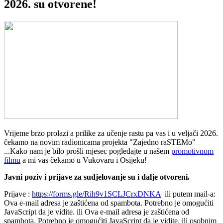
2026. su otvorene!
Vrijeme brzo prolazi a prilike za učenje rastu pa vas i u veljači 2026.
čekamo na novim radionicama projekta "Zajedno raSTEMo"
...Kako nam je bilo prošli mjesec pogledajte u našem
promotivnom
filmu
a mi vas čekamo u Vukovaru i Osijeku!
Javni poziv i prijave za sudjelovanje su i dalje otvoreni.
Prijave :
https://forms.gle/Rih9v1SCLJCrxDNKA
ili putem mail-a:
Ova e-mail adresa je zaštićena od spambota. Potrebno je omogućiti
JavaScript da je vidite.
ili
Ova e-mail adresa je zaštićena od
spambota. Potrebno je omogućiti JavaScript da je vidite.
ili osobnim