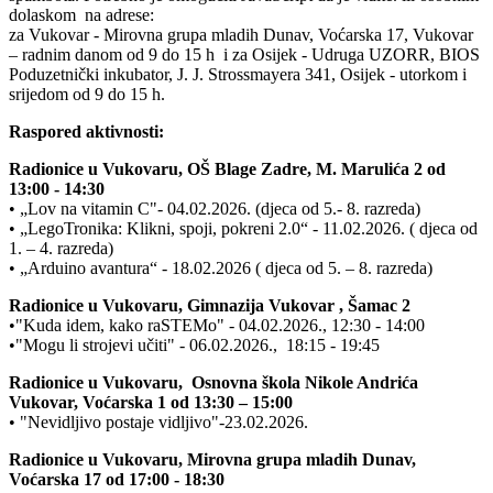
dolaskom na adrese:
za Vukovar - Mirovna grupa mladih Dunav, Voćarska 17, Vukovar
– radnim danom od 9 do 15 h i za Osijek - Udruga UZORR, BIOS
Poduzetnički inkubator, J. J. Strossmayera 341, Osijek - utorkom i
srijedom od 9 do 15 h.
Raspored aktivnosti:
Radionice u Vukovaru, OŠ Blage Zadre, M. Marulića 2 od
13:00 - 14:30
• „Lov na vitamin C"- 04.02.2026. (djeca od 5.- 8. razreda)
• „LegoTronika: Klikni, spoji, pokreni 2.0“ - 11.02.2026. ( djeca od
1. – 4. razreda)
• „Arduino avantura“ - 18.02.2026 ( djeca od 5. – 8. razreda)
Radionice u Vukovaru, Gimnazija Vukovar , Šamac 2
•"Kuda idem, kako raSTEMo" - 04.02.2026., 12:30 - 14:00
•"Mogu li strojevi učiti" - 06.02.2026., 18:15 - 19:45
Radionice u Vukovaru, Osnovna škola Nikole Andrića
Vukovar, Voćarska 1 od 13:30 – 15:00
• "Nevidljivo postaje vidljivo"-23.02.2026.
Radionice u Vukovaru, Mirovna grupa mladih Dunav,
Voćarska 17 od 17:00 - 18:30