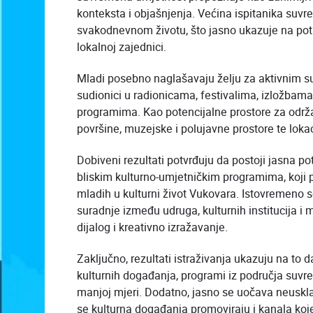
konteksta i objašnjenja. Većina ispitanika su
svakodnevnom životu, što jasno ukazuje na pot
lokalnoj zajednici.
Mladi posebno naglašavaju želju za aktivnim su
sudionici u radionicama, festivalima, izložbama,
programima. Kao potencijalne prostore za održ
površine, muzejske i polujavne prostore te lokaci
Dobiveni rezultati potvrđuju da postoji jasna p
bliskim kulturno-umjetničkim programima, koji p
mladih u kulturni život Vukovara. Istovremeno 
suradnje između udruga, kulturnih institucija i m
dijalog i kreativno izražavanje.
Zaključno, rezultati istraživanja ukazuju na to 
kulturnih događanja, programi iz područja suvrem
manjoj mjeri. Dodatno, jasno se uočava neuskl
se kulturna događanja promoviraju i kanala koj