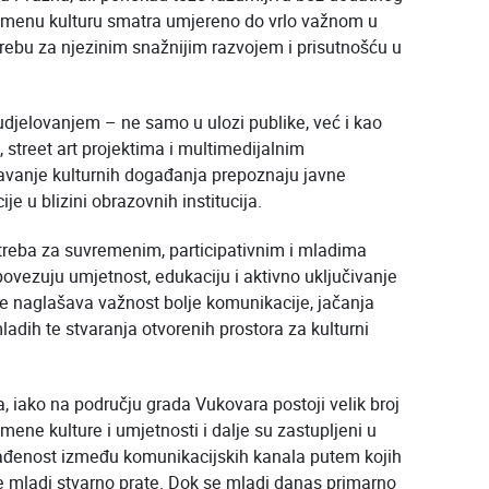
vremenu kulturu smatra umjereno do vrlo važnom u
rebu za njezinim snažnijim razvojem i prisutnošću u
djelovanjem – ne samo u ulozi publike, već i kao
 street art projektima i multimedijalnim
avanje kulturnih događanja prepoznaju javne
je u blizini obrazovnih institucija.
otreba za suvremenim, participativnim i mladima
ovezuju umjetnost, edukaciju i aktivno uključivanje
se naglašava važnost bolje komunikacije, jačanja
ladih te stvaranja otvorenih prostora za kulturni
da, iako na području grada Vukovara postoji velik broj
ene kulture i umjetnosti i dalje su zastupljeni u
ađenost između komunikacijskih kanala putem kojih
e mladi stvarno prate. Dok se mladi danas primarno