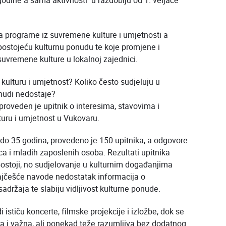
 godine a sama aktivnosti u razdoblju od 1. veljače
h za programe iz suvremene kulture i umjetnosti a
 postojeću kulturnu ponudu te koje promjene i
suvremene kulture u lokalnoj zajednici.
ulturu i umjetnost? Koliko često sudjeluju u
nudi nedostaje?
roveden je upitnik o interesima, stavovima i
ru i umjetnost u Vukovaru.
5 do 35 godina, provedeno je 150 upitnika, a odgovore
a i mladih zaposlenih osoba. Rezultati upitnika
ostoji, no sudjelovanje u kulturnim događanjima
ajčešće navode nedostatak informacija o
držaja te slabiju vidljivost kulturne ponude.
stiču koncerte, filmske projekcije i izložbe, dok se
 i važna, ali ponekad teže razumljiva bez dodatnog