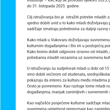
industrije – KIK, koji se provodio tijekom 2025,
do 31. listopada 2025. godine.
Cilj istraživanja bio je istražiti potrebe mladi
ujedno dobiti uvid u to kako mladi doživljavaju
sadržaje smatraju potrebnima za daljnji razvoj 
Kako mladi u Vukovaru doživljavaju suvremenu k
kulturnim događanjima i što im u postojećoj po
Kako bismo dobili odgovore izravno od mladih, p
potrebama mladih vezanima uz suvremenu kultu
U istraživanju su sudjelovali mladi u dobi od 1
smo dobili većinom od studenata, srednjoškolac
pokazuju da interes za kulturu među mladima p
često je povremeno. Kao razloge tome mladi n
događanjima, manjak zanimljivih i suvremenih sa
Kao najčešće posjećene kulturne sadržaje mladi i
suvremena umjetnost prepoznaje kao zanimljiva