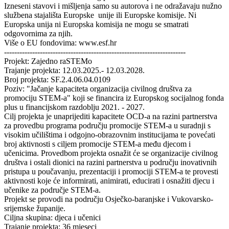
Izneseni stavovi i mišljenja samo su autorova i ne odražavaju nužno
službena stajališta Europske unije ili Europske komisije. Ni
Europska unija ni Europska komisija ne mogu se smatrati
odgovornima za njih.
Više o EU fondovima: www.esf.hr
-----------------------------------------------------------------------
Projekt: Zajedno raSTEMo
Trajanje projekta: 12.03.2025.- 12.03.2028.
Broj projekta: SF.2.4.06.04.0109
Poziv: "Jačanje kapaciteta organizacija civilnog društva za
promociju STEM-a" koji se financira iz Europskog socijalnog fonda
plus u financijskom razdoblju 2021. - 2027.
Cilj projekta je unaprijediti kapacitete OCD-a na razini partnerstva
za provedbu programa području promocije STEM-a u suradnji s
visokim učilištima i odgojno-obrazovnim institucijama te povećati
broj aktivnosti s ciljem promocije STEM-a među djecom i
učenicima. Provedbom projekta osnažit će se organizacije civilnog
društva i ostali dionici na razini partnerstva u području inovativnih
pristupa u poučavanju, prezentaciji i promociji STEM-a te provesti
aktivnosti koje će informirati, animirati, educirati i osnažiti djecu i
učenike za područje STEM-a.
Projekt se provodi na području Osječko-baranjske i Vukovarsko-
srijemske županije.
Ciljna skupina: djeca i učenici
Trajanje projekta: 36 mjeseci