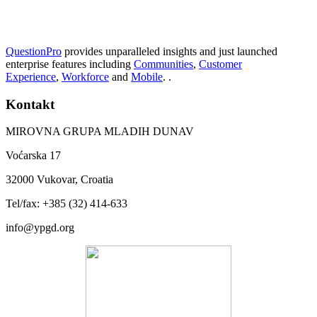
QuestionPro
provides unparalleled insights and just launched
enterprise features including
Communities
,
Customer
Experience
,
Workforce
and
Mobile
. .
Kontakt
MIROVNA GRUPA MLADIH DUNAV
Voćarska 17
32000 Vukovar, Croatia
Tel/fax: +385 (32) 414-633
info@ypgd.org