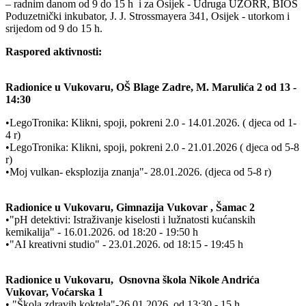
– radnim danom od 9 do 15 h i za Osijek - Udruga UZORR, BIOS
Poduzetnički inkubator, J. J. Strossmayera 341, Osijek - utorkom i
srijedom od 9 do 15 h.
Raspored aktivnosti:
Radionice u Vukovaru, OŠ Blage Zadre, M. Marulića 2 od 13 -
14:30
•LegoTronika: Klikni, spoji, pokreni 2.0 - 14.01.2026. ( djeca od 1-
4 r)
•LegoTronika: Klikni, spoji, pokreni 2.0 - 21.01.2026 ( djeca od 5-8
r)
•Moj vulkan- eksplozija znanja"- 28.01.2026. (djeca od 5-8 r)
Radionice u Vukovaru, Gimnazija Vukovar , Šamac 2
•"pH detektivi: Istraživanje kiselosti i lužnatosti kućanskih
kemikalija" - 16.01.2026. od 18:20 - 19:50 h
•"AI kreativni studio" - 23.01.2026. od 18:15 - 19:45 h
Radionice u Vukovaru, Osnovna škola Nikole Andrića
Vukovar, Voćarska 1
• "Škola zdravih koktela"-26.01.2026. od 13:30 - 15 h