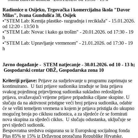
Radionice u Osijeku, Trgovačka i komercijalna škola "Davor
Milas", Ivana Gundulića 38, Osijek
•"STEM Lab: Kemija plastike- razgradnja i reciklaža" - 15.01.2026.
od 12:20 - 13:50 h
•"STEM Lab: Novac i kako ga trošim" - 20.01.2026. od 17:30 - 19
h
•"STEM Lab: Upravljanje vremenom" - 21.01.2026. od 17:30 - 19
h
Javno događanje - STEM natjecanje - 30.01.2026. od 10 - 13 h;
Gospodarski centar OBŽ, Gospodarska zona 10
Kriteriji prijave:
Prijave za sudjelovanje u programu zaprimaju se
kontinuirano. U fazi prijave sudionika izrađuje se lista prijava
svakog pojedinog prijevljenog sudionika sukladno redoslijedu
prijava, uvažavajući vrijeme prijave pripadnika ciljane skupine. U
slučaju da na aktivnost pristigne veći broj prijava sudionika, odabir
će se vršiti temeljem vremena u kojem je prijava pristigla do ukupno
mogućeg broja po ciklusu radionica, a za sljedeće će se formirati
nova skupina za sljedeći ciklus. U slučaju odustanka, uključuje se
prvi sljedeći sudionik.
Bespovratna sredstva osigurana su iz Europskog socijalnog fonda
Plus 85% te 15% iz Državnog proračuna Republike Hrvatske.