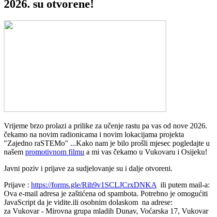
2026. su otvorene!
Vrijeme brzo prolazi a prilike za učenje rastu pa vas od nove 2026.
čekamo na novim radionicama i novim lokacijama projekta
"Zajedno raSTEMo" ...Kako nam je bilo prošli mjesec pogledajte u
našem
promotivnom filmu
a mi vas čekamo u Vukovaru i Osijeku!
Javni poziv i prijave za sudjelovanje su i dalje otvoreni.
Prijave :
https://forms.gle/Rih9v1SCLJCrxDNKA
ili putem mail-a:
Ova e-mail adresa je zaštićena od spambota. Potrebno je omogućiti
JavaScript da je vidite.
ili osobnim dolaskom na adrese:
za Vukovar - Mirovna grupa mladih Dunav, Voćarska 17, Vukovar