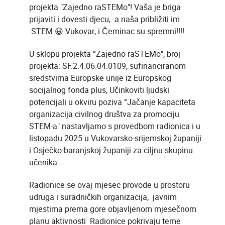
projekta "Zajedno raSTEMo"! Vaša je briga
prijaviti i dovesti djecu, a naša približiti im
STEM 😀 Vukovar, i Čeminac su spremni!!!!
U sklopu projekta “Zajedno raSTEMo", broj
projekta: SF.2.4.06.04.0109, sufinanciranom
sredstvima Europske unije iz Europskog
socijalnog fonda plus, Učinkoviti ljudski
potencijali u okviru poziva “Jačanje kapaciteta
organizacija civilnog društva za promociju
STEM-a" nastavljamo s provedbom radionica i u
listopadu 2025 u Vukovarsko-srijemskoj županiji
i Osječko-baranjskoj županiji za ciljnu skupinu
učenika.
Radionice se ovaj mjesec provode u prostoru
udruga i suradničkih organizacija, javnim
mjestima prema gore objavljenom mjesečnom
planu aktivnosti Radionice pokrivaju teme