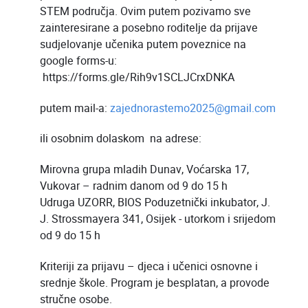
STEM područja. Ovim putem pozivamo sve
zainteresirane a posebno roditelje da prijave
sudjelovanje učenika putem poveznice na
google forms-u:
https://forms.gle/Rih9v1SCLJCrxDNKA
putem mail-a:
zajednorastemo2025@gmail.com
ili osobnim dolaskom na adrese:
Mirovna grupa mladih Dunav, Voćarska 17,
Vukovar – radnim danom od 9 do 15 h
Udruga UZORR, BIOS Poduzetnički inkubator, J.
J. Strossmayera 341, Osijek - utorkom i srijedom
od 9 do 15 h
Kriteriji za prijavu – djeca i učenici osnovne i
srednje škole. Program je besplatan, a provode
stručne osobe.