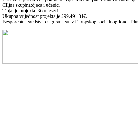
CIljna skupina:djeca i učenici
Trajanje projekta: 36 mjeseci
Ukupna vrijednost projekta je 299.491.81€.
Bespovratna sredstva osigurana su iz Europskog socijalnog fonda P