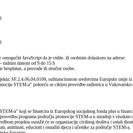
)
)
 omogućiti JavaScript da je vidite.
ili osobnim dolaskom na adrese:
– radnim danom od 9 do 15 h
 je besplatan, a provode ih stručne osobe.
kta: SF.2.4.06.04.0109, sufinanciranom sredstvima Europske unije iz E
romociju STEM-a" pokreću se ciklusi provedbe radionica u Vukovarsko-sr
u STEM-a" koji se financira iz Europskog socijalnog fonda plus u finan
 za provedbu programa području promocije STEM-a u suradnji s visokim uč
om projekta osnažit će se organizacije civilnog društva i ostali dionic
ati, animirati, educirati i osnažiti djecu i učenike za područje STEM-a.
mske županije.