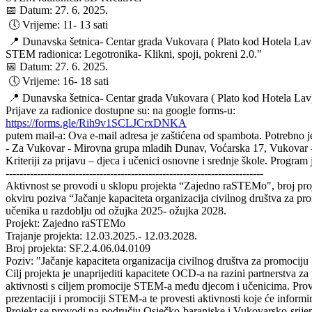
📅 Datum: 27. 6. 2025.
🕔 Vrijeme: 11- 13 sati
📍 Dunavska šetnica- Centar grada Vukovara ( Plato kod Hotela Lav
STEM radionica: Legotronika- Klikni, spoji, pokreni 2.0."
📅 Datum: 27. 6. 2025.
🕔 Vrijeme: 16- 18 sati
📍 Dunavska šetnica- Centar grada Vukovara ( Plato kod Hotela Lav
Prijave za radionice dostupne su: na google forms-u:
https://forms.gle/Rih9v1SCLJCrxDNKA
putem mail-a:
Ova e-mail adresa je zaštićena od spambota. Potrebno je
- Za Vukovar - Mirovna grupa mladih Dunav, Voćarska 17, Vukovar 
Kriteriji za prijavu – djeca i učenici osnovne i srednje škole. Program
--------------------------------------------------------------------------
Aktivnost se provodi u sklopu projekta “Zajedno raSTEMo", broj proje
okviru poziva “Jačanje kapaciteta organizacija civilnog društva za p
učenika u razdoblju od ožujka 2025- ožujka 2028.
Projekt: Zajedno raSTEMo
Trajanje projekta: 12.03.2025.- 12.03.2028.
Broj projekta: SF.2.4.06.04.0109
Poziv: "Jačanje kapaciteta organizacija civilnog društva za promocij
Cilj projekta je unaprijediti kapacitete OCD-a na razini partnerstva
aktivnosti s ciljem promocije STEM-a među djecom i učenicima. Provedb
prezentaciji i promociji STEM-a te provesti aktivnosti koje će informir
Projekt se provodi na području Osječko-baranjske i Vukovarsko-srije