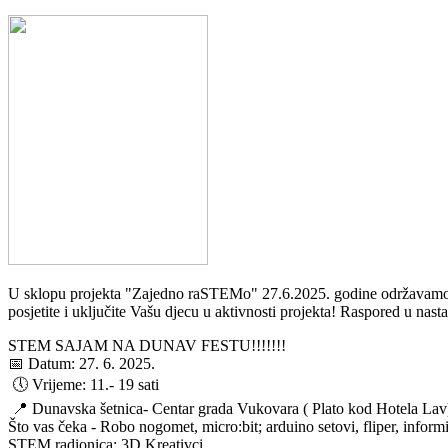
U sklopu projekta "Zajedno raSTEMo" 27.6.2025. godine održavamo
posjetite i uključite Vašu djecu u aktivnosti projekta! Raspored u nasta
STEM SAJAM NA DUNAV FESTU!!!!!!!
📅 Datum: 27. 6. 2025.
🕔 Vrijeme: 11.- 19 sati
📍 Dunavska šetnica- Centar grada Vukovara ( Plato kod Hotela Lav
Što vas čeka - Robo nogomet, micro:bit; arduino setovi, fliper, informira
STEM radionica: 3D Kreativci