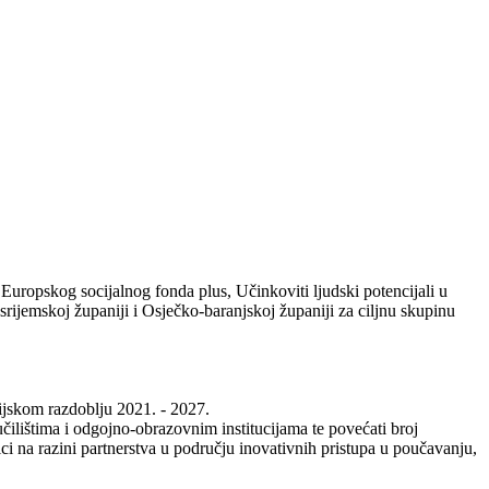
uropskog socijalnog fonda plus, Učinkoviti ljudski potencijali u
ijemskoj županiji i Osječko-baranjskoj županiji za ciljnu skupinu
cijskom razdoblju 2021. - 2027.
ilištima i odgojno-obrazovnim institucijama te povećati broj
i na razini partnerstva u području inovativnih pristupa u poučavanju,