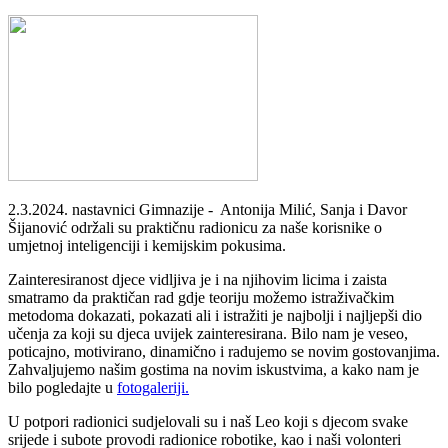
2.3.2024. nastavnici Gimnazije - Antonija Milić, Sanja i Davor
Šijanović održali su praktičnu radionicu za naše korisnike o
umjetnoj inteligenciji i kemijskim pokusima.
Zainteresiranost djece vidljiva je i na njihovim licima i zaista
smatramo da praktičan rad gdje teoriju možemo istraživačkim
metodoma dokazati, pokazati ali i istražiti je najbolji i najljepši dio
učenja za koji su djeca uvijek zainteresirana. Bilo nam je veseo,
poticajno, motivirano, dinamično i radujemo se novim gostovanjima.
Zahvaljujemo našim gostima na novim iskustvima, a kako nam je
bilo pogledajte u
fotogaleriji.
U potpori radionici sudjelovali su i naš Leo koji s djecom svake
srijede i subote provodi radionice robotike, kao i naši volonteri