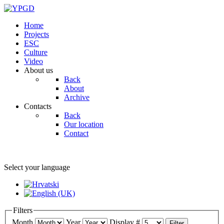
Home
Projects
ESC
Culture
Video
About us
Back
About
Archive
Contacts
Back
Our location
Contact
Select your language
Filters
Month
Year
Display #
Filter