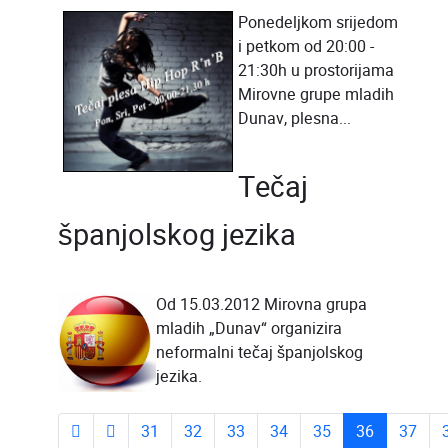
Ponedeljkom srijedom
i petkom od 20:00 -
21:30h u prostorijama
Mirovne grupe mladih
Dunav, plesna...
Tečaj
španjolskog jezika
Od 15.03.2012 Mirovna grupa
mladih „Dunav“ organizira
neformalni tečaj španjolskog
jezika.
31
32
33
34
35
36
37
Page 36 of 43