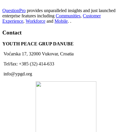
QuestionPro
provides unparalleled insights and just launched
enterprise features including
Communities
,
Customer
Experience
,
Workforce
and
Mobile
. .
Contact
YOUTH PEACE GRUP DANUBE
Voćarska 17, 32000 Vukovar, Croatia
Tel/fax: +385 (32) 414-633
info@ypgd.org