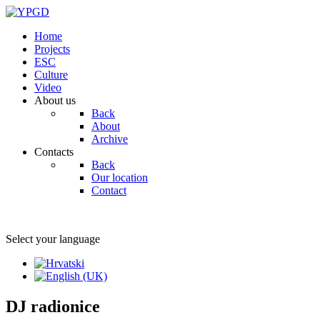
Home
Projects
ESC
Culture
Video
About us
Back
About
Archive
Contacts
Back
Our location
Contact
Select your language
DJ radionice