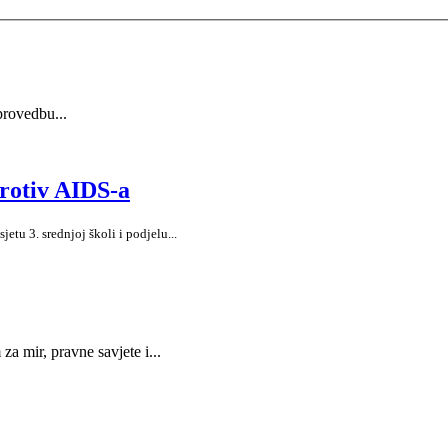
rovedbu...
rotiv AIDS-a
u 3. srednjoj školi i podjelu
...
a mir, pravne savjete i...