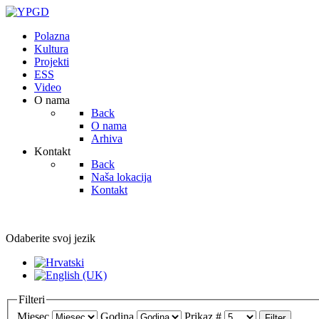
Polazna
Kultura
Projekti
ESS
Video
O nama
Back
O nama
Arhiva
Kontakt
Back
Naša lokacija
Kontakt
Odaberite svoj jezik
Filteri
Mjesec
Godina
Prikaz #
Filter