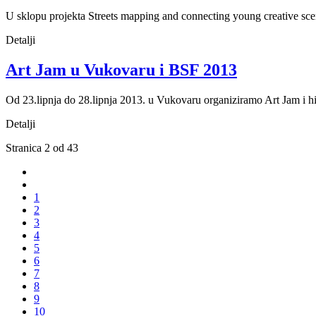
U sklopu projekta Streets mapping and connecting young creative scen
Detalji
Art Jam u Vukovaru i BSF 2013
Od 23.lipnja do 28.lipnja 2013. u Vukovaru organiziramo Art Jam i hi
Detalji
Stranica 2 od 43
1
2
3
4
5
6
7
8
9
10