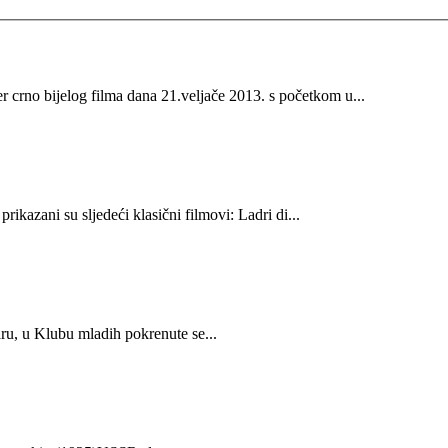
crno bijelog filma dana 21.veljače 2013. s početkom u...
ikazani su sljedeći klasični filmovi: Ladri di...
ru, u Klubu mladih pokrenute se...