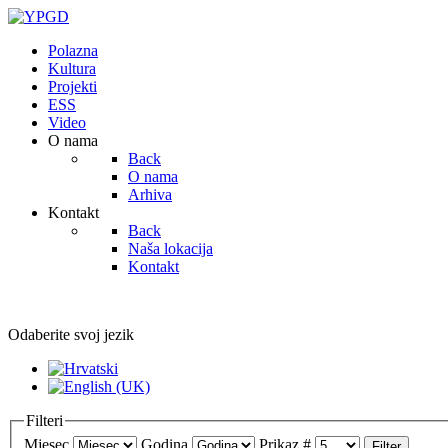
Polazna
Kultura
Projekti
ESS
Video
O nama
Back
O nama
Arhiva
Kontakt
Back
Naša lokacija
Kontakt
Odaberite svoj jezik
Filteri
Mjesec
Godina
Prikaz #
Filter