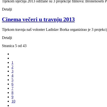
Tijekom siječnja 2013 održane su 3 projekcije filmova: Bronenosets
Detalji
Cinema večeri u travnju 2013
Tijekom travnja naš volonter Ladislav Borka organizirao je 3 projekc
Detalji
Stranica 5 od 43
1
2
3
4
5
6
7
8
9
10