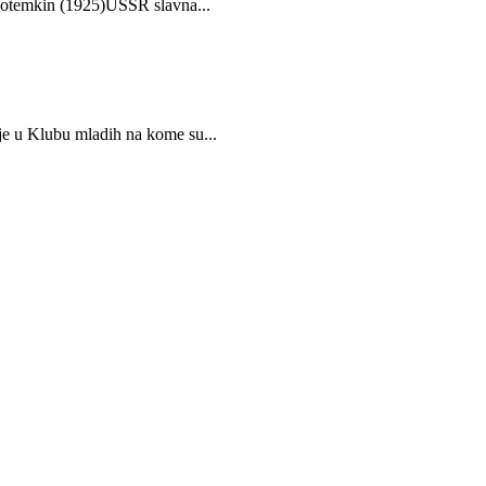
 Potemkin (1925)USSR slavna...
ije u Klubu mladih na kome su...