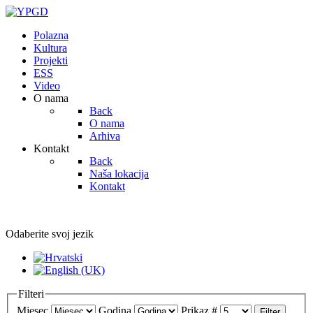
Polazna
Kultura
Projekti
ESS
Video
O nama
Back
O nama
Arhiva
Kontakt
Back
Naša lokacija
Kontakt
Odaberite svoj jezik
Filteri
Mjesec
Godina
Prikaz #
Filter