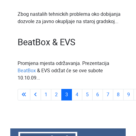
Zbog nastalih tehnickih problema oko dobijanja
dozvole za javno okupljaje na staroj gradskoj...
BeatBox & EVS
Promjena mjesta održavanja. Prezentacija
BeatBox
& EVS održat će se ove subote
10.10.09...
1
2
3
4
5
6
7
8
9
Stranica 3 od 43