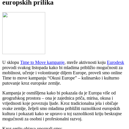
europskih prilika
U sklopu
Time to Move kampanje
, mreže aktivnosti koju
Eurodesk
provodi svakog listopada kako bi mladima približio mogućnosti za
mobilnost, učenje i volontiranje diljem Europe, proveli smo online
Time to move kampanju “Okusi Europe” – kulinarsko i kulturno
putovanje kroz europske zemlje.
Kampanja je osmišljena kako bi pokazala da je Europa više od
geografskog prostora – ona je zajednica priča, mirisa, okusa i
vrijednosti koje povezuju ljude. Kroz tradicionalna jela i običaje
svake zemlje, željeli smo mladima približiti raznolikost europskih
kultura i pokazati kako se upravo u toj raznolikosti kriju beskrajne
mogućnosti za osobni i profesionalni razvoj.
Kroz seriju objava upoznali smo: