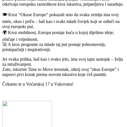
otkrivaju europsku raznolikost kroz iskustva, prijateljstva i suradnju.
🍽️ Kroz “Okuse Europe” pokazali smo da svaka zemlja ima svoj
miris, okus i priču – baš kao i svaki mladi čovjek koji se odluči na
svoj europski put.
🌍 Kroz mobilnost, Europa postaje kuća u kojoj dijelimo ideje,
običaje i vrijednosti.
🚀 A kroz programe za mlade taj put postaje jednostavniji,
pristupačniji i inspirativniji.
Jer svaka prilika, baš kao i svako jelo, ima svoj tajni sastojak – želju
za istraživanjem.
Zato, iskoristi Time to Move trenutak, otkrij svoj “okus Europe” i
napravi prvi korak prema novom iskustvu koje ćeš pamtiti.
Čekamo te u Voćarskoj 17 u Vukovaru!