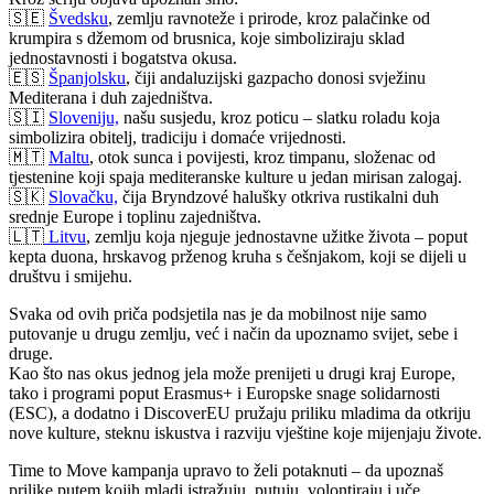
🇸🇪
Švedsku
, zemlju ravnoteže i prirode, kroz palačinke od
krumpira s džemom od brusnica, koje simboliziraju sklad
jednostavnosti i bogatstva okusa.
🇪🇸
Španjolsku
, čiji andaluzijski gazpacho donosi svježinu
Mediterana i duh zajedništva.
🇸🇮
Sloveniju,
našu susjedu, kroz poticu – slatku roladu koja
simbolizira obitelj, tradiciju i domaće vrijednosti.
🇲🇹
Maltu
, otok sunca i povijesti, kroz timpanu, složenac od
tjestenine koji spaja mediteranske kulture u jedan mirisan zalogaj.
🇸🇰
Slovačku,
čija Bryndzové halušky otkriva rustikalni duh
srednje Europe i toplinu zajedništva.
🇱🇹
Litvu
, zemlju koja njeguje jednostavne užitke života – poput
kepta duona, hrskavog prženog kruha s češnjakom, koji se dijeli u
društvu i smijehu.
Svaka od ovih priča podsjetila nas je da mobilnost nije samo
putovanje u drugu zemlju, već i način da upoznamo svijet, sebe i
druge.
Kao što nas okus jednog jela može prenijeti u drugi kraj Europe,
tako i programi poput Erasmus+ i Europske snage solidarnosti
(ESC), a dodatno i DiscoverEU pružaju priliku mladima da otkriju
nove kulture, steknu iskustva i razviju vještine koje mijenjaju živote.
Time to Move kampanja upravo to želi potaknuti – da upoznaš
prilike putem kojih mladi istražuju, putuju, volontiraju i uče,