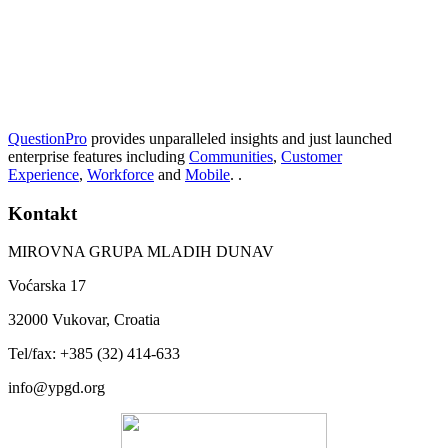
QuestionPro
provides unparalleled insights and just launched
enterprise features including
Communities
,
Customer
Experience
,
Workforce
and
Mobile
. .
Kontakt
MIROVNA GRUPA MLADIH DUNAV
Voćarska 17
32000 Vukovar, Croatia
Tel/fax: +385 (32) 414-633
info@ypgd.org