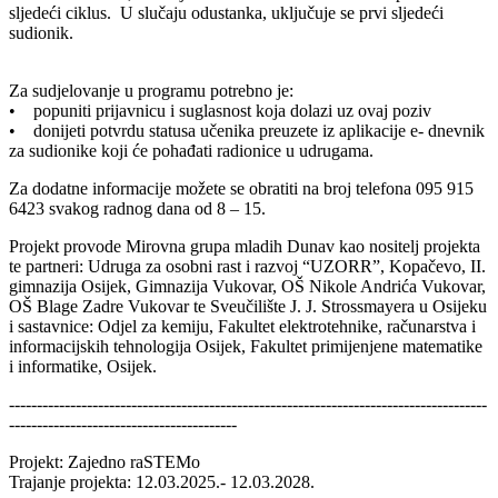
sljedeći ciklus. U slučaju odustanka, uključuje se prvi sljedeći
sudionik.
Za sudjelovanje u programu potrebno je:
• popuniti prijavnicu i suglasnost koja dolazi uz ovaj poziv
• donijeti potvrdu statusa učenika preuzete iz aplikacije e- dnevnik
za sudionike koji će pohađati radionice u udrugama.
Za dodatne informacije možete se obratiti na broj telefona 095 915
6423 svakog radnog dana od 8 – 15.
Projekt provode Mirovna grupa mladih Dunav kao nositelj projekta
te partneri: Udruga za osobni rast i razvoj “UZORR”, Kopačevo, II.
gimnazija Osijek, Gimnazija Vukovar, OŠ Nikole Andrića Vukovar,
OŠ Blage Zadre Vukovar te Sveučilište J. J. Strossmayera u Osijeku
i sastavnice: Odjel za kemiju, Fakultet elektrotehnike, računarstva i
informacijskih tehnologija Osijek, Fakultet primijenjene matematike
i informatike, Osijek.
--------------------------------------------------------------------------------------
-----------------------------------------
Projekt: Zajedno raSTEMo
Trajanje projekta: 12.03.2025.- 12.03.2028.