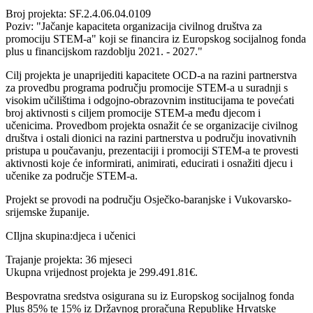
Broj projekta: SF.2.4.06.04.0109
Poziv: "Jačanje kapaciteta organizacija civilnog društva za
promociju STEM-a" koji se financira iz Europskog socijalnog fonda
plus u financijskom razdoblju 2021. - 2027."
Cilj projekta je unaprijediti kapacitete OCD-a na razini partnerstva
za provedbu programa području promocije STEM-a u suradnji s
visokim učilištima i odgojno-obrazovnim institucijama te povećati
broj aktivnosti s ciljem promocije STEM-a među djecom i
učenicima. Provedbom projekta osnažit će se organizacije civilnog
društva i ostali dionici na razini partnerstva u području inovativnih
pristupa u poučavanju, prezentaciji i promociji STEM-a te provesti
aktivnosti koje će informirati, animirati, educirati i osnažiti djecu i
učenike za područje STEM-a.
Projekt se provodi na području Osječko-baranjske i Vukovarsko-
srijemske županije.
CIljna skupina:djeca i učenici
Trajanje projekta: 36 mjeseci
Ukupna vrijednost projekta je 299.491.81€.
Bespovratna sredstva osigurana su iz Europskog socijalnog fonda
Plus 85% te 15% iz Državnog proračuna Republike Hrvatske