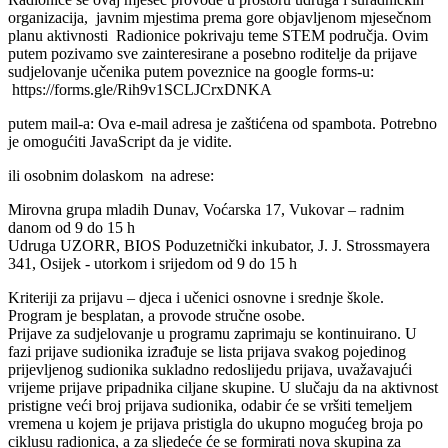
organizacija, javnim mjestima prema gore objavljenom mjesečnom
planu aktivnosti Radionice pokrivaju teme STEM područja. Ovim
putem pozivamo sve zainteresirane a posebno roditelje da prijave
sudjelovanje učenika putem poveznice na google forms-u:
https://forms.gle/Rih9v1SCLJCrxDNKA
putem mail-a:
Ova e-mail adresa je zaštićena od spambota. Potrebno
je omogućiti JavaScript da je vidite.
ili osobnim dolaskom na adrese:
Mirovna grupa mladih Dunav, Voćarska 17, Vukovar – radnim
danom od 9 do 15 h
Udruga UZORR, BIOS Poduzetnički inkubator, J. J. Strossmayera
341, Osijek - utorkom i srijedom od 9 do 15 h
Kriteriji za prijavu – djeca i učenici osnovne i srednje škole.
Program je besplatan, a provode stručne osobe.
Prijave za sudjelovanje u programu zaprimaju se kontinuirano. U
fazi prijave sudionika izrađuje se lista prijava svakog pojedinog
prijevljenog sudionika sukladno redoslijedu prijava, uvažavajući
vrijeme prijave pripadnika ciljane skupine. U slučaju da na aktivnost
pristigne veći broj prijava sudionika, odabir će se vršiti temeljem
vremena u kojem je prijava pristigla do ukupno mogućeg broja po
ciklusu radionica, a za sljedeće će se formirati nova skupina za