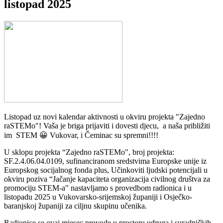
listopad 2025
Listopad uz novi kalendar aktivnosti u okviru projekta "Zajedno
raSTEMo"! Vaša je briga prijaviti i dovesti djecu, a naša približiti
im STEM 😀 Vukovar, i Čeminac su spremni!!!!
U sklopu projekta “Zajedno raSTEMo", broj projekta:
SF.2.4.06.04.0109, sufinanciranom sredstvima Europske unije iz
Europskog socijalnog fonda plus, Učinkoviti ljudski potencijali u
okviru poziva “Jačanje kapaciteta organizacija civilnog društva za
promociju STEM-a" nastavljamo s provedbom radionica i u
listopadu 2025 u Vukovarsko-srijemskoj županiji i Osječko-
baranjskoj županiji za ciljnu skupinu učenika.
Radionice se ovaj mjesec provode u prostoru udruga i suradničkih